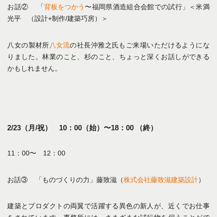
お話② 「
背板をつかう
〜福岡県酒造組合会館での試行」＜米満
光平 （設計+制作/建築巧房）＞
八女の製材所
八女流
の社長沖雅之氏もご来場いただけるようにな
りました。林業のこと、杉のこと、ちょっと深くお話しができる
かもしれません。
2/23（月/祝） 10：00（始）〜18：00 （終）
11：00〜 12：00
お話③ 「ものづくりの力」藤致滋（
株式会社藤致滋建築設計
）
建築とプロダクトの両翼で活躍する異色の新人が、近くでお仕事