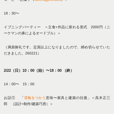
18：30〜
イブニングパーティー ＜立食+作品に座れる形式 2000円（ニ
ーケマンの鼻によるオードブル）＞
（満員御礼です。定員以上になりましたので、締め切らせていた
だきました。260221）
2/22（日）10：00（始）〜18：00 （終）
14：00〜 15：00
お話① 「
背板をつかう
意味〜家具と建築の往復」＜高木正三
郎 （設計+制作/建築巧房）＞