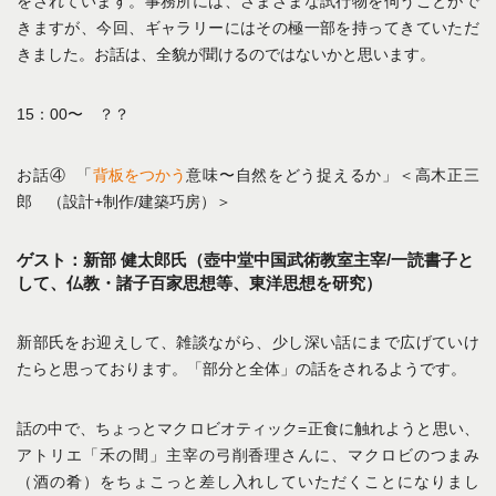
をされています。事務所には、さまざまな試行物を伺うことがで
きますが、今回、ギャラリーにはその極一部を持ってきていただ
きました。お話は、全貌が聞けるのではないかと思います。
15：00〜 ？？
お話④ 「
背板をつかう
意味〜自然をどう捉えるか」＜高木正三
郎 （設計+制作/建築巧房）＞
ゲスト：新部 健太郎氏（壺中堂中国武術教室主宰/一読書子と
して、仏教・諸子百家思想等、東洋思想を研究）
新部氏をお迎えして、雑談ながら、少し深い話にまで広げていけ
たらと思っております。「部分と全体」の話をされるようです。
話の中で、ちょっとマクロビオティック=正食に触れようと思い、
アトリエ「禾の間」主宰の弓削香理さんに、マクロビのつまみ
（酒の肴）をちょこっと差し入れしていただくことになりまし