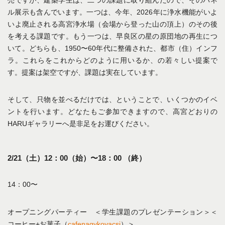
売ですが、建築学生は、二つの課題に取り組んだので、そのパネ
ル展示も含んでいます。一つは、今年、2026年に浄水機能がいよ
いよ廃止される高宮浄水場（会場から登った山の頂上）のその後
を考える課題です。もう一つは、早良区の星の原団地の再生につ
いて。どちらも、1950〜60年代に整備された、都市（住）インフ
ラ。これらをこれからどのように用いるか、の若々しい提案で
す。提案は架空ですが、課題は実在しています。
そして、只物を並べるだけでは、ということで、いくつかのイベ
ントを行います。どなたもご参加できますので、高宮どおりの
HARUギャラリーへ是非足をお運びください。
2/21（土）12：00（始）〜18：00 （終）
14：00〜
オープニングパーティー ＜学生課題のプレゼンテーション＞＜
コーヒー+お菓子（
cafenagykovacsi
）＞