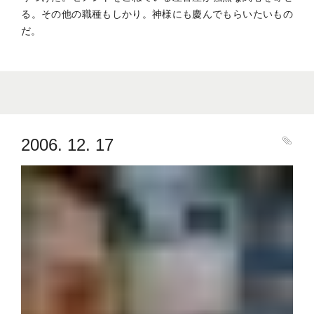
手本にできないだろうか。
2006. 7. 13