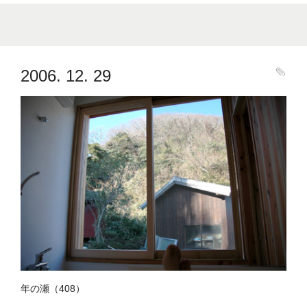
イレンが鳴る。六十一年前の今日、長崎に原爆が落ちたのだ
と、余程に若い大工に教えられ、はっとする。
2006. 7. 25