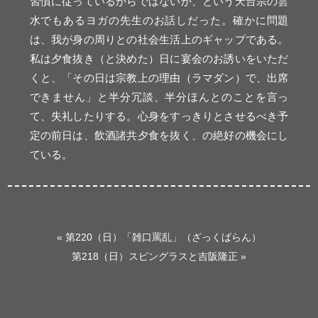
習慣に従っているからではないか、という天台宗の雲
水でもあるヨガの先生のお話しだった。確かに問題
は、我が身の周りとの社会生活上のギャップである。
私は夕食抜き（と決めた）日に宴会のお誘いをいただ
くと、「その日は宗教上の理由（ラマダン）で、出席
できません」と半分冗談、半分ほんとのことを言っ
て、失礼したりする。心身をすっきりとさせるべき予
定の前日は、飲酒諸共夕食を抜く、の絶好の機会にし
ている。
«
第220（日）「雑口罵乱」（ざっくばらん）
第218（日）スピングラスと吉阪隆正
»