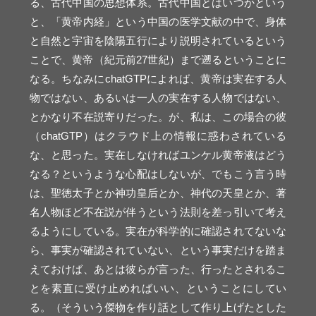
る、古代中国の思想体系。古代中国とはいつかという
と、「黄帝内経」という中国の医学文献の中で、身体
と自然と宇宙を陰陽五行により説明されているという
ことで、黄帝（紀元前27世紀）まで遡るということに
なる。ちなみにchatGTPによれば、黄帝は実在する人
物ではない、あるいは一人の実在する人物ではない、
とかなり不在説寄りだった。が、私は、この場合の彼
（chatGTP）はクラウド上の情報に惑わされている
な、と思った。実在しなければユンケル黄帝液はどう
なる？というような心配はしないが、でもこう言う時
は、聖徳太子とか神功皇后とか、神代の天皇とか、著
名人物ほど不在説が伴うという法則を差っ引いて考え
るようにしている。実在が科学的に確認されてないな
ら、事実が確認されていない、という事実だけを踏ま
えておけば、あとは彼らが言った、行ったとされるこ
とを素直に受け止めればいい、ということにしてい
る。（そういう傑物を作り話として作り上げたとした