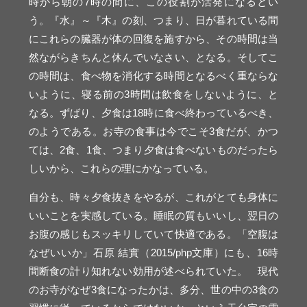
時から朝の7時の間に、この役割が活発になるとい
う。『水』～『木』の刻、つまり、日が暮れている間
にこれらの臓器が体の回復を施すから、その時間は当
然ながらきちんと休んでいなさい、となる。そしてこ
の時間は、食べ物を消化する時間となるべく重ならな
いように、寝る前の3時間は飲食をしないように、と
なる。ずばり、夕食は18時に食べ終わっているべき、
のようである。お寺の食事は今でこそ3食だが、かつ
ては、2食、1食、つまり夕食は食べないものだったら
しいから、これらの理にかなっている。
自分も、時々夕食抜きをやるが、これがとても身体に
いいことを実感している。睡眠の質もいいし、翌日の
お腹の感じもスッキリしていて快適である。「空腹は
なぜいいか」
石原
結實（2015/php文庫）にも、16時
間断食の計り知れない効用が述べられていた。
現代
のお寺がなぜ3食になったかは、多分、世の中の3食の