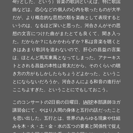
4行とした、という）音楽の歌詞といえば、特に歌謡
曲などは、恋心などの個人の心内を歌ったものが大半
だが、より概念的な思想の類を楽曲として表現すると
いうのは、なるほど深いと思った。河合さんがその思
想の文言につけた曲がまたとても良くて、聞き入っ
た。だからか？にもかかわらずか？私は音楽を聴くと
きはあまり歌詞を追わないので、肝心の昌益の言葉
は、ほとんど馬耳東風となってしまった。アナーキス
トとされる昌益の本性は骨太だから、そのくらいの聴
き方の方がもしかしたらちょうどよかった、というこ
とにならないだろうか。河合さんによる和音の進行が
ここちよすぎた、ということにでもしておこう。
このコンサートの
2
日前の日曜日、
IARP
本部講師ヨガ
講習会にて、やはり人間の身体と五行の話だったこと
を思い出した。五行とは、世界のあらゆる現象や仕組
みを木・火・土・金・水の五つの要素と関係性で捉え