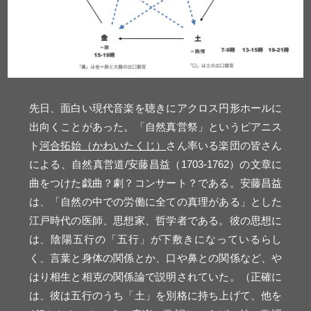
先日、面白い現代音楽を聴きにアクロス円形ホールに
出向くことがあった。「自然真営祭」というピアニス
ト
河合拓始（かわいたくじ）
さん率いる楽団の皆さん
による、自然真営道/安藤昌益（1703-1762）の文章に
曲をつけた戯曲？劇？コンサート？である。安藤昌益
は、「自然の中での労働に全ての真理がある」とした
江戸時代の医師、思想家、哲学者である。彼の思想に
は、陰陽五行の「五行」が下敷きになっているらし
く、言葉と身体の関係とか、口や鼻との関係など、や
はり相生と相克の関係論で説明されていた。（正確に
は、彼は五行のうち「土」を別格に持ち上げて、他を