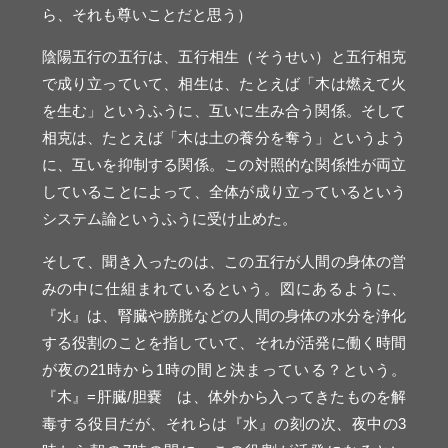
ら、それも尊いことだと思う）
陰陽五行の五行は、五行相生（そうせい）と五行相克
で成り立っていて、相生は、たとえば「木は燃えて火
を生む」というふうに、互いに生み合う関係。そして
相克は、たとえば「木は土の養分を奪う」というよう
に、互いを抑制する関係。この対照的な関係性が両立
していることによって、全体が成り立っているという
システム論というふうに受け止めた。
そして、聞き入ったのは、この五行が人間の身体の営
みの中に仕組まれているという。図にあるように、
『水』は、腎臓や膀胱などの人間の身体の水分を浄化
する役割のことを指していて、それが活発に働く時間
が夜の21時から1時の間と決まっている？という。
『木』=肝臓/胆嚢 は、体外から入ってきたものを解
毒する役目だが、それらは『水』の刻の次、夜中の3