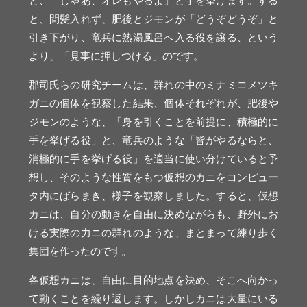
と、「じゃあ、オレもやるよ」と手を挙げます。する
と、間髪入れず、肥後とジモンが「どうぞどうぞ」と
引き下がり、竜兵に熟湯風呂へ入る役を譲る、という
より、「見事に押しつける」のです。
郡司氏らの研究チームは、群れの中のミナミコメツキ
ガニの個体を観察した結果、個体それぞれが、肥後や
ジモンのような、「身を引くことを前提に、積極的に
手を挙げる役」と、竜兵のような「皆がやるならと、
消極的に手を挙げる役」を適当に使い分けていると予
想し、そのような性質をもつ仮想のカニをコンピュー
タ内にばらまき、様子を観察しました。すると、仮想
カニは、自分の動きを自由に決めながらも、野外にお
ける実際の力ニの群れのような、まとまって練り歩く
集団を作ったのです。
各仮想カニは、自由に目的地点を決め、そこへ向かっ
て動くことを繰り返します。しかしカニは大量にいる