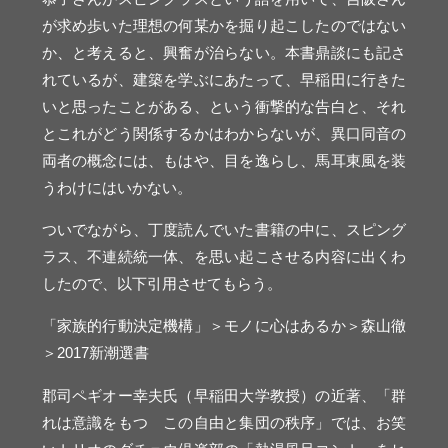
が求め歩いた理想の何某かを掘り起こしたのではない
か、と考えると、興奮が治らない。本書鼎談にも記さ
れているが、建築を学ぶにあたって、早稲田に行きた
いと思ったことがある、という衝撃的な告白と、それ
とこれがどう関係するかはわからないが、異口同音の
両者の概念には、もはや、目を逸らし、馬耳東風を装
うわけにはいかない。
ついでながら、丁度読んでいた書籍の中に、スピング
ラス、不連続統一体、を思い起こさせる内容に出くわ
したので、以下引用させてもらう。
「家族的行動決定機構」＞モノに心はあるか＞森山徹
＞2017新潮選書
郡司ペギオー幸夫氏（早稲田大学教授）の近著、「群
れは意識をもつ この自由と集団の秩序」では、お笑