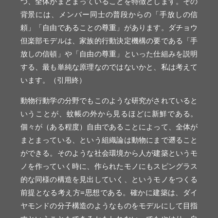
つ、全体がまとまっていることを特徴とします。
その
背景には、メンバー同士の普段からの「手放しの信
頼」「自由であることの尊重」があります。ダチョウ
但楽部モデルは、家族的行動決定機構の要である「手
放しの信頓」や「自由の尊重」といった仕組みを説明
する、最も単純な原理なのではないかと、私は考えて
います。（引用終）
動物行動学の分野でもこのような研究がされていると
いうことが、蚊帳の外から見るほどに新鮮である。
個々が（ある程度）自由であることによって、全体が
まとまっている、という組織論は動物にまで遡ること
ができる。そのような社会環境から人が建築というモ
ノを作っていく時に、作られたモノにもスピングラス
的な同様の構造を見出していく、というモノをつくる
前提となる考え方=思想である。確かに建築は、ダイ
ヤモンドの分子構造のようなものをモデルにして目指