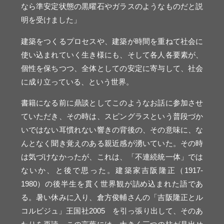
なら準安定状態の黒曜石やガラスのようなものだと説
明を受けました」
建築をつくるプロセスや、建築が時間を重ねて社会に
使い込まれていく生き様にも、そして各人各要素が、
個性を保ちつつ、全体としての安定に寄与して、社会
に成り立っている、という世界。
書籍になる前に鼎談としてこのようなお話に参加させ
ていただき、その時は、スピングラスという普段づか
いではない耳慣れない響きの背後の、その意味に、な
んとなく聞き覚えのある親近感が湧いていた。その時
は気づけなかったが、これは、「不連続統一体」では
ないか、と後で思った。建築家吉阪隆正（1917-
1980）の後半生を貫く世界観が詰め込まれた語であ
る。暑い休みに入り、倉方俊輔さんの「吉阪隆正とル
コルビジュ」王国社2005 を引っ張り出して、そのあ