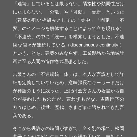
「連続」しているとは限らない。隣接性や類同性だけ
にたよらない、「分散」や「可動」「更新」といった
（建築の強い枠組みとしての「集中」「固定」「不
変」のイメージを解体することによって立ち現れる）
「不連続」の中に「統一」を模索しようとした。不連
続な個々が連続している（discontinuous continuity!）
ということを、建築のみならず、工業製品から地域計
画に至る人間の造作物の理想とした。
吉阪さんの「不連続統一体」は、本人が言説として詳
細を定義していないため、意味深長なキーワードだけ
が禅語のように残った。上記は倉方さんの著書から自
分が要約したものだが、言わずもがな、吉阪門下の
方々はじめ、後世、歴代、さまざまに語られてきた言
葉である。
そこから幾許かの時間がすぎて、全く別の場で、松岡
恭子さんがスピングラスという語を用いて、吉阪さん