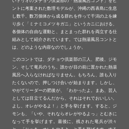
いトリオのダチョウ倶楽部の「熱湯風呂コント」をヒ
ントに考案された数理モデルが、沖縄の西表島に生息
し数千、数万個体から成る群れを作って干潟の上を練
り歩く「ミナミコメツキガニ」というカニにおける、
各個体の自由な運動と、まとまった群れを両立する仕
組みとして紹介されています。では熱湯風呂コントと
は、どのような内容なのでしょうか。
このコントでは、ダチョウ倶楽部の三人、肥後、ジモ
ン、そして竜兵のうち、誰かが目の前に置かれた熱湯
風呂へ入らなければなりません。もちろん、誰も入り
たくないので、押しつけ合いが始まります。しかし、
やがてリーダーの肥後が、「わかったよ。まあ、芸人
としては目立てるんだから、それはそれでおいしい。
よし、オレがやるよ！」と手を挙げます。すると、ジ
モンも、「いや、それならオレがやるよっ」とむきに
なって手を挙げます。最後に、残された竜兵が渋々