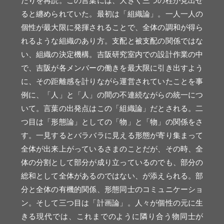
たりを再読。この言葉には、大きく三つの柱が見出せ
ると纏められていた。最初は「組織論」。一人一人の
個性が最大限に発揮されることで、全体の調和が得ら
れるような組織のあり方。支配と被支配の関係ではな
い、組織の決定機構。吉阪研究室内での設計作業の中
で、吉阪が各メンバーの働きを最大限に引き出すよう
に、その距離感を計りながら運営されていたことを事
例に、「人」と「人」の間の不連続ながらの統一につ
いて。言葉の出発点はこの「組織論」だとされる。二
つ目は「形態論」としての「物」と「物」の関係をさ
す。一見するとバラバラに見える形態が寄り集まって
全体が出来上がっているさまのことだが、その時、全
体の分割として部分が成り立っているのでも、部分の
総和として全体があるのではない、が添えられる。部
分と全体の有機的関係、形態同士のコミュニケーショ
ン。そして三つ目は「計画論」。人々が個性の元に生
きる現代では、これまでのように隣り合う物同士が