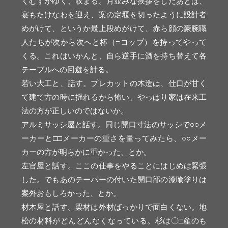
くむずがゆく、収まる。月並みな挨拶をしたあとは、
宴もたけなわを迎え、案の定堰を切ったように設計者
めがけて、というか最上段めがけて、赤ら顔の豪腕職
人たちが次から次へと杯（=コップ）を持ってやって
くる。これはいかんと、自ら逆手に酒を持ち替えて各
テーブルへの回遊を計る。
若い大工と、話す。プレカットの木造は、仕口が甘く
て建て方の時に揺れるから怖い、やっぱり家は在来工
法の方が正しいのではないか。
アルミサッシ屋と話す。同じ開口寸法のサッシで○○メ
ーカーと□□メーカーの重さを量ってみたら、○○メー
カーの方が明らかに重かった、とか。
左官屋と話す。ここの仕事をやることにはじめは緊張
した。でもあのテーパーの付いた開口部の漆喰塗りは
案外おもしろかった、とか。
材木屋と話す。梁材は外材ばっかりで面白くない。地
松の材料がどんどんなくなっている。杉は〇□産のも