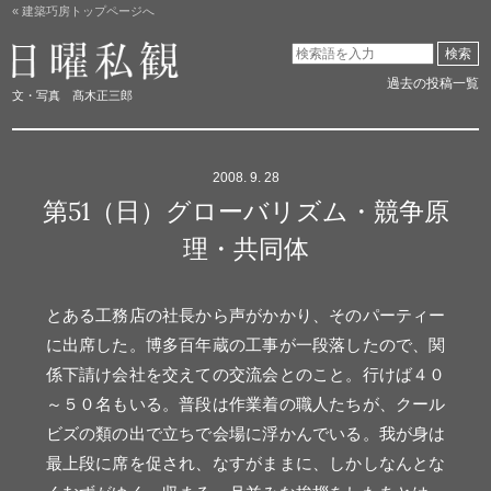
« 建築巧房トップページへ
日曜私観
検索
過去の投稿一覧
文・写真 髙木正三郎
2008. 9. 28
第51（日）グローバリズム・競争原
理・共同体
とある工務店の社長から声がかかり、そのパーティー
に出席した。博多百年蔵の工事が一段落したので、関
係下請け会社を交えての交流会とのこと。行けば４０
～５０名もいる。普段は作業着の職人たちが、クール
ビズの類の出で立ちで会場に浮かんでいる。我が身は
最上段に席を促され、なすがままに、しかしなんとな