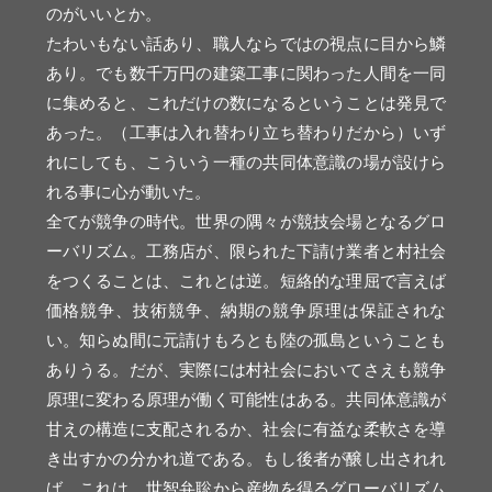
のがいいとか。
たわいもない話あり、職人ならではの視点に目から鱗
あり。でも数千万円の建築工事に関わった人間を一同
に集めると、これだけの数になるということは発見で
あった。（工事は入れ替わり立ち替わりだから）いず
れにしても、こういう一種の共同体意識の場が設けら
れる事に心が動いた。
全てが競争の時代。世界の隅々が競技会場となるグロ
ーバリズム。工務店が、限られた下請け業者と村社会
をつくることは、これとは逆。短絡的な理屈で言えば
価格競争、技術競争、納期の競争原理は保証されな
い。知らぬ間に元請けもろとも陸の孤島ということも
ありうる。だが、実際には村社会においてさえも競争
原理に変わる原理が働く可能性はある。共同体意識が
甘えの構造に支配されるか、社会に有益な柔軟さを導
き出すかの分かれ道である。もし後者が醸し出されれ
ば、これは、世智弁聡から産物を得るグローバリズム