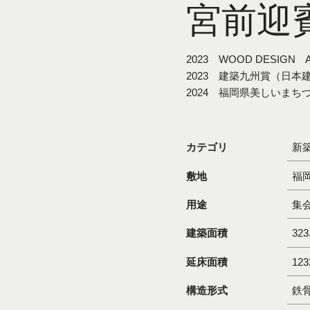
宮前迎
2023 WOOD DESIG
2023 建築九州賞（日
2024 福岡県美しいま
カテゴリ
新
敷地
福
用途
集
建築面積
323
延床面積
123
構造形式
鉄