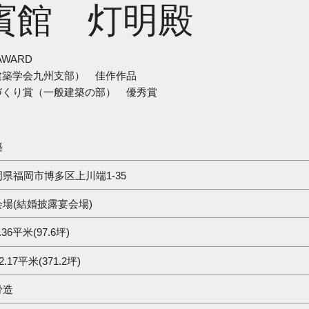
賓館 灯明殿
N AWARD
本建築学会九州支部） 佳作作品
ちづくり賞（一般建築の部） 優秀賞
築
岡県福岡市博多区上川端1-35
会場(結婚披露宴会場)
.36平米(97.6坪)
2.17平米(371.2坪)
骨造