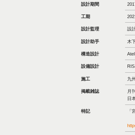
設計期間
201
工期
20
設計監理
設
設計助手
木
構造設計
At
設備設計
RI
施工
九
掲載雑誌
月
日
特記
「
htt