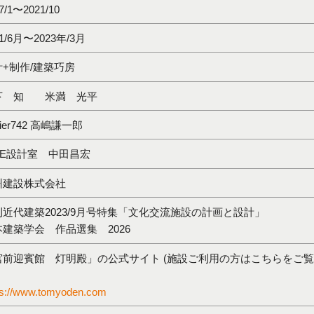
7/1〜2021/10
21/6月〜2023年/3月
計+制作/建築巧房
下 知 米満 光平
elier742 高嶋謙一郎
SE設計室 中田昌宏
州建設株式会社
刊近代建築2023/9月号特集「文化交流施設の計画と設計」
本建築学会 作品選集 2026
宮前迎賓館 灯明殿」の公式サイト (施設ご利用の方はこちらをご覧
ps://www.tomyoden.com