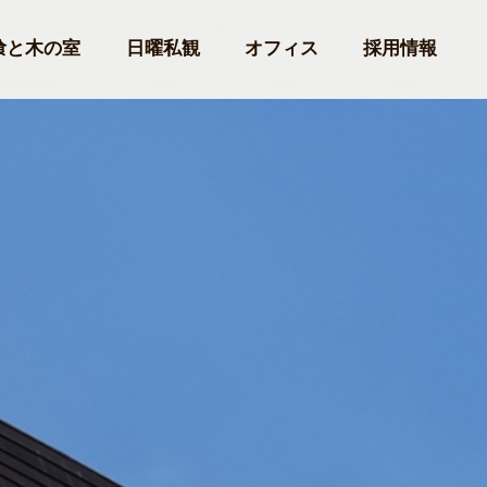
喰と木の室
日曜私観
オフィス
採用情報