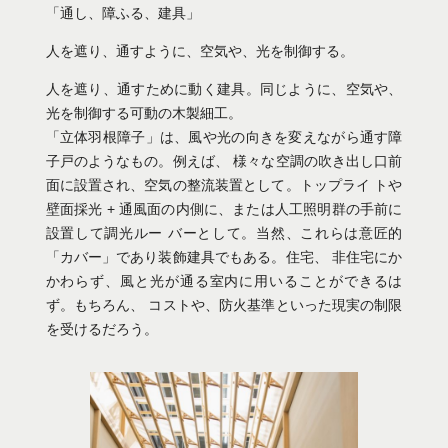
「通し、障ふる、建具」
人を遮り、通すように、空気や、光を制御する。
人を遮り、通すために動く建具。同じように、空気や、
光を制御する可動の木製細工。
10@casacuomocafeうきはいそのさわ
20@casacuomocafeうきはいそのさわ
19@casacuomocafeうきはいそのさわ
18@casacuomocafeうきはいそのさわ
17@casacuomocafeうきはいそのさわ
16@casacuomocafeうきはいそのさわ
15@casacuomocafeうきはいそのさわ
14@casacuomocafeうきはいそのさわ
13@casacuomocafeうきはいそのさわ
12@casacuomocafeうきはいそのさわ
11@casacuomocafeうきはいそのさわ
2＠casacuomocafeうきはいそのさわ
3＠casacuomocafeうきはいそのさわ
4＠casacuomocafeうきはいそのさわ
5＠casacuomocafeうきはいそのさわ
6＠casacuomocafeうきはいそのさわ
1＠casacuomocafeうきはいそのさわ
9@casacuomocafeうきはいそのさわ
「立体羽根障子」は、風や光の向きを変えながら通す障
子戸のようなもの。例えば、 様々な空調の吹き出し口前
面に設置され、空気の整流装置として。トップライ トや
壁面採光 + 通風面の内側に、または人工照明群の手前に
設置して調光ルー バーとして。当然、これらは意匠的
「カバー」であり装飾建具でもある。住宅、 非住宅にか
かわらず、風と光が通る室内に用いることができるは
ず。もちろん、 コストや、防火基準といった現実の制限
を受けるだろう。