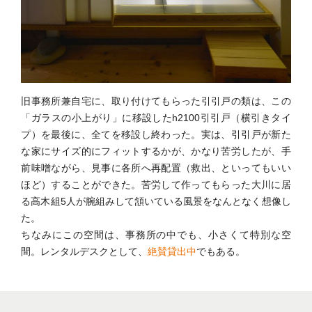
旧事務所兼自宅に、取り付けてもらった引引戸の類は、この
「ガラスの小上がり」に移設したh2100引引戸（横引きタイ
プ）を最後に、全てを移設し終わった。実は、引引戸が新た
な家にサイズ的にフィットするかが、かなり苦労したが、手
前味噌ながら、見事に各所へ再配置（救出、といってもいい
ほど）することができた。苦労して作ってもらった大川に居
る高木組5人が腕組みして頷いている風景をなんとなく想像し
た。
ちなみにこの空間は、事務所の中でも、小さくて特別な空
間。レンタルデスクとして、
絶賛貸出中
でもある。