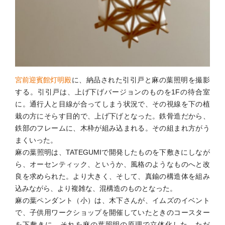
宮前迎賓館灯明殿
に、納品された引引戸と麻の葉照明を撮影
する。引引戸は、上げ下げバージョンのものを1Fの待合室
に。通行人と目線が合ってしまう状況で、その視線を下の植
栽の方にそらす目的で、上げ下げとなった。鉄骨造だから、
鉄部のフレームに、木枠が組み込まれる。その組まれ方がう
まくいった。
麻の葉照明は、TATEGUMIで開発したものを下敷きにしなが
ら、オーセンティック、というか、風格のようなものへと改
良を求められた。より大きく、そして、真鍮の構造体を組み
込みながら、より複雑な、混構造のものとなった。
麻の葉ペンダント（小）は、木下さんが、イムズのイベント
で、子供用ワークショップを開催していたときのコースター
を下敷きに、それを麻の葉照明の原理で立体化した。ただ