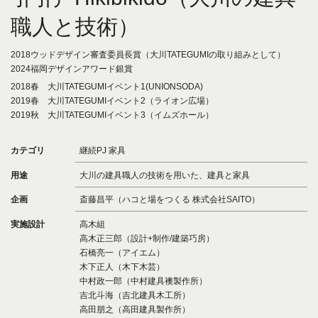
職人と技術）
2018ウッドデザイン審査委員長賞（大川TATEGUMIの取り組みとして）
2024福岡デザインアワード銀賞
2018春 大川TATEGUMIイベント1(UNIONSODA)
2019春 大川TATEGUMIイベント2（ライオン広場）
2019秋 大川TATEGUMIイベント3（イムズホール）
カテゴリ
継続PJ 家具
用途
大川の建具職人の技術を用いた、建具と家具
企画
斎藤昌平（ハコと場をつくる 株式会社SAITO）
実施設計
高木組
高木正三郎（設計+制作/建築巧房）
石橋亮一（アイエム）
木下正人（木下木芸）
中村政一郎（中村建具襖製作所）
吉北斗海（吉北建具木工所）
高田朋之（高田建具製作所）