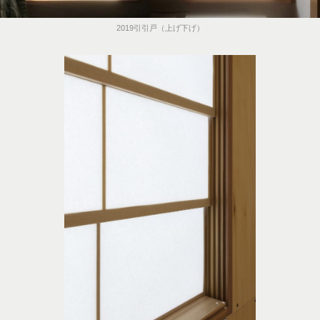
2019引引戸（上げ下げ）