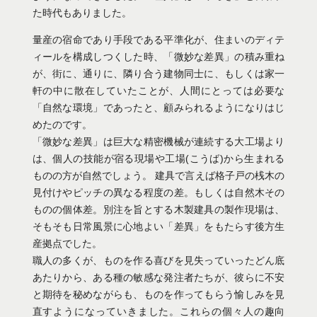
た時代もありました。
量産の宿命であり手段である平準化が、住まいのディテ
ィールを構成しつくした時、「微妙な差異」の積み重ね
が、街に、通りに、隣り合う建物同士に、もしくは家一
軒の中に散在していたことが、人間にとっては必要な
「自然な環境」であったと、顧みられるようになりはじ
めたのです。
「微妙な差異」は巨大な精密機械が連続する大工場より
は、個人の技能が宿る現場や工場(こうば)から生まれる
ものの方が自然でしょう。 建具で言えば格子戸の桟木の
見付けやピッチの異なる程度の差。もしくは自然木その
ものの個体差。別注を旨とする木製建具の製作現場は、
そもそも日常風景に心地よい「差異」をもたらす後方生
産拠点でした。
職人の多くが、ものを作る喜びを見失っていったどん底
あたりから、ある種の敏感な発注者たちが、彼らに不安
と期待を秘めながらも、ものを作ってもらう愉しみを見
直すようになっていきました。これらの個々人の趣向