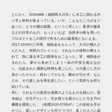
7＠casacuomocafeうきはいそのさわ
8＠casacuomocafeうきはいそのさわ
とにかく、OOKAWA（福岡県大川市）に木工に関わる作
り手と材料が集まっている。いや、こんなところがまだ
あった、とその種の楽園、というに等しい。家具や建具
などの日常のもの、もっといえば、自然木や紙を用いた
プロダクトをこの現代で作るための最適地ともいえる。
2017-2019の三年間、補助金をもらって、大川の職人さ
んたちと、外部のブレインと、それなりの体制が整えら
れて、我に返る木工の開発をおこなった。皆、補助金が
きれたら、夢から覚めてしまう一抹の不安を抱えなが
ら、仕組まれた濃密な時間を過ごした。その過ごし方が
良かったからか、終わってからも、醒めが引かず、なん
とか、その楽しみを再生産したい、という気持ちを持ち
続けている。
幸い、それなりの発見や成果のようなものを掴んだ。高
木組は、引引戸という、引き残りを最小にした引き戸の
機構を開発した。（特開2020-079547）この技術を手が
かりに、新しいデザインを作りつづけ、多くの人々に届