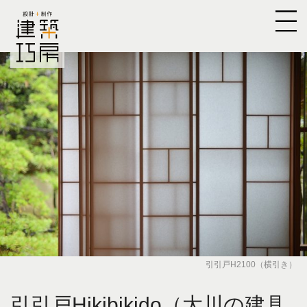
引引戸H2100（横引き）
引引戸Hikibikido（大川の建具