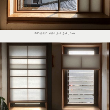
2019引引戸（横引き/引き残り1/4）