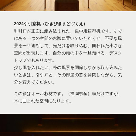
007＠1800
2024引引窓机（ひきびきまどづくえ）
引引戸が正面に組み込まれた、集中用箱型机です。すで
にある一つの空間の窓際に置いていただくと、不要な風
景を一旦遮断して、光だけを取り込む、囲われた小さな
空間が出現します。自分の頭の中を一旦預ける、デスク
トップでもあります。
少し風を入れたい、外の風景を調節しながら取り込みた
いときは、引引戸と、その部屋の窓を開閉しながら、気
分を変えてください。
この箱はオール杉材です。（福岡県産）頭だけですが、
木に囲まれた空間になります。
001＠1800
002＠1800
003＠1800
004＠1800
005＠1800
006＠1800
008＠1800
009＠1800
010＠1800
011＠1800
012＠1800