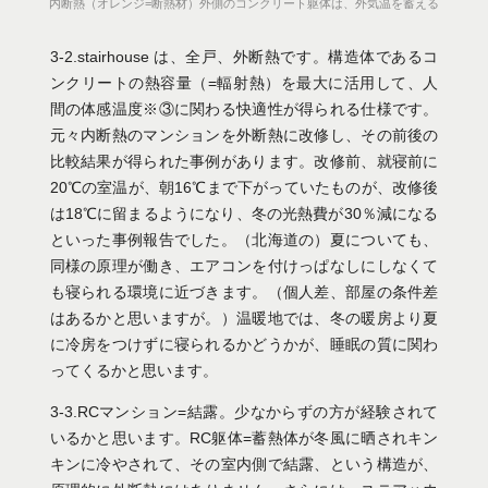
内断熱（オレンジ=断熱材）外側のコンクリート躯体は、外気温を蓄える
3-2.stairhouse は、全戸、外断熱です。構造体であるコ
ンクリートの熱容量（=輻射熱）を最大に活用して、人
間の体感温度※③に関わる快適性が得られる仕様です。
元々内断熱のマンションを外断熱に改修し、その前後の
比較結果が得られた事例があります。改修前、就寝前に
20℃の室温が、朝16℃まで下がっていたものが、改修後
は18℃に留まるようになり、冬の光熱費が30％減になる
といった事例報告でした。（北海道の）夏についても、
同様の原理が働き、エアコンを付けっぱなしにしなくて
も寝られる環境に近づきます。（個人差、部屋の条件差
はあるかと思いますが。）温暖地では、冬の暖房より夏
に冷房をつけずに寝られるかどうかが、睡眠の質に関わ
ってくるかと思います。
3-3.RCマンション=結露。少なからずの方が経験されて
いるかと思います。RC躯体=蓄熱体が冬風に晒されキン
キンに冷やされて、その室内側で結露、という構造が、