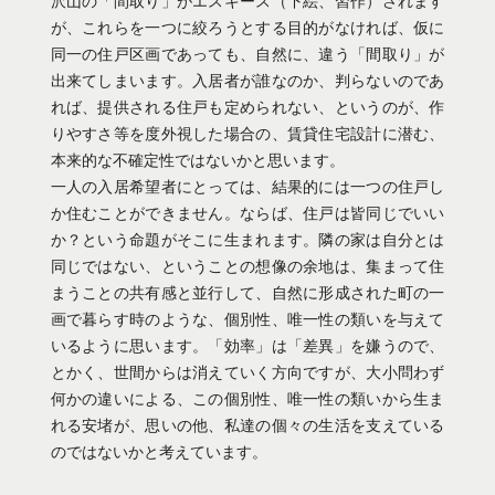
沢山の「間取り」がエスキース（下絵、習作）されます
が、これらを一つに絞ろうとする目的がなければ、仮に
同一の住戸区画であっても、自然に、違う「間取り」が
出来てしまいます。入居者が誰なのか、判らないのであ
れば、提供される住戸も定められない、というのが、作
りやすさ等を度外視した場合の、賃貸住宅設計に潜む、
本来的な不確定性ではないかと思います。
一人の入居希望者にとっては、結果的には一つの住戸し
か住むことができません。ならば、住戸は皆同じでいい
か？という命題がそこに生まれます。隣の家は自分とは
同じではない、ということの想像の余地は、集まって住
まうことの共有感と並行して、自然に形成された町の一
画で暮らす時のような、個別性、唯一性の類いを与えて
いるように思います。「効率」は「差異」を嫌うので、
とかく、世間からは消えていく方向ですが、大小問わず
何かの違いによる、この個別性、唯一性の類いから生ま
れる安堵が、思いの他、私達の個々の生活を支えている
のではないかと考えています。