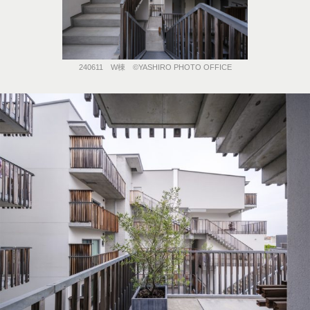
240611 W棟 ©️YASHIRO PHOTO OFFICE