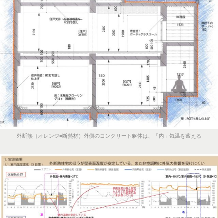
外断熱（オレンジ=断熱材）外側のコンクリート躯体は、「内」気温を蓄える