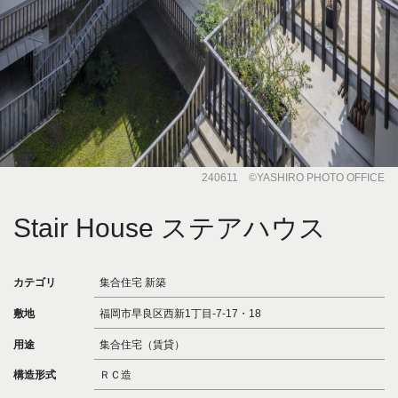
240611 ©️YASHIRO PHOTO OFFICE
Stair House ステアハウス
カテゴリ
集合住宅 新築
敷地
福岡市早良区西新1丁目-7-17・18
用途
集合住宅（賃貸）
構造形式
ＲＣ造