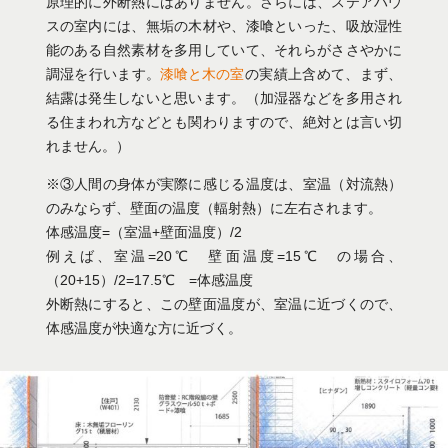
原理的に外断熱にはありません。さらには、ステアハウ
スの室内には、無垢の木材や、漆喰といった、吸放湿性
能のある自然素材を多用していて、それらがささやかに
調湿を行います。
漆喰と木の室
の実績上含めて、まず、
結露は発生しないと思います。（加湿器などを多用され
る住まわれ方などとも関わりますので、絶対とは言い切
れません。）
※③人間の身体が実際に感じる温度は、室温（対流熱）
のみならず、壁面の温度（輻射熱）に左右されます。
体感温度=（室温+壁面温度）/2
例えば、室温=20℃ 壁面温度=15℃ の場合、
（20+15）/2=17.5℃ =体感温度
外断熱にすると、この壁面温度が、室温に近づくので、
体感温度が快適な方に近づく。