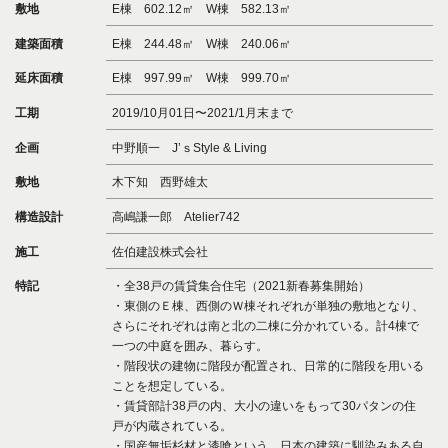
敷地
E棟 602.12㎡ W棟 582.13㎡
建築面積
E棟 244.48㎡ W棟 240.06㎡
延床面積
E棟 997.99㎡ W棟 999.70㎡
工期
2019/10月01日〜2021/1月末まで
企画
中野順一 J’ｓStyle & Living
敷地
木下知 西野雄太
構造設計
高嶋謙一郎 Atelier742
施工
佐伯建設株式会社
特記
・全38戸の賃貸集合住宅（2021新春募集開始）
・東側のＥ棟、西側のＷ棟それぞれが単独の敷地となり、
さらにそれぞれは南と北の二棟に分かれている。計4棟で
一つの中庭を囲み、暮らす。
・階段状の建物に階段が配置され、日常的に階段を用いる
ことを想定している。
・賃貸部計38戸の内、大小の違いをもって30パタンの住
戸が内蔵されている。
・国産無垢杉材と漆喰という、日本の建築に馴染みある自