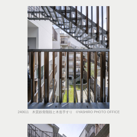
240611 木質鉄骨階段と木造手すり ©️YASHIRO PHOTO OFFICE