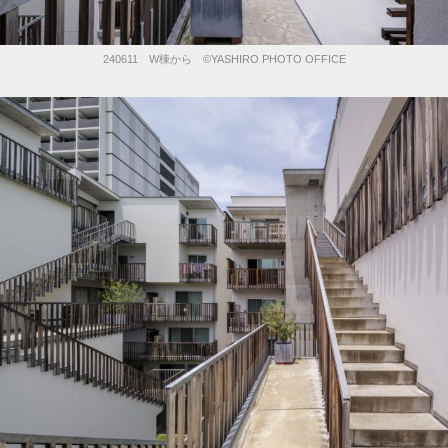
240611 W棟から ©️YASHIRO PHOTO OFFICE