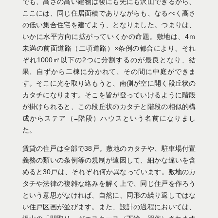
でも、高さの高い建物は後にも先にも沢山できるから、
ここには、同じ住居面積でありながらも、なるべく高さ
の低い集合住宅を建てよう、となりました。つまりは、
いかに水平方向に拡がっていくかの命題。敷地は、4ｍ
未満の前面道路（二項道路）×条例の都合により、それ
ぞれ1000㎡以下の2つに分割するのが最良となり、結
果、自ずから二棟に分かれて、その間に中庭ができま
す。そこに光を取り込もうと、南側が空に開く段丘状の
カタチになります。そこを皆が登っていけるように階段
が掛けられると、この段丘状のカタチと階段の相似的構
成からステア（=階段）ハウスという名前になりまし
た。
賃貸の住戸は全部で38戸。敷地のカタチや、駐車場付置
義務の類いの条例等の規制が遠因して、細かな違いを含
めると30戸は、それぞれ何か異なっています。敷地のカ
タチや法律の複雑な絡みを解く上で、同じ住戸を作ろう
という意思がなければ、自然に、同形の繰り返しではな
い住戸区画が並びます。また、設計の過程においては、