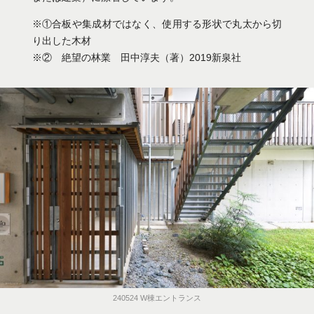
E301-2020-12-25 09.53.28＠1800
E402-2020-12-25 10.52.28＠1800
W203-2020-12-29 ＠1800
W205-2020-12-28 ＠1800
W301-2020-12-28 ＠1800
W304-2020-12-28 ＠1800
E401-2020-12-25 ＠1800
W201-2020-12-23＠1800
W402-2020-12-29＠1800
W504-2024-02-07＠1800
E201-2020-12-23＠1800
E204-2020-12-23＠1800
E302-2020-12-25＠1800
※①合板や集成材ではなく、使用する形状で丸太から切
り出した木材
※② 絶望の林業 田中淳夫（著）2019新泉社
240524 W棟エントランス