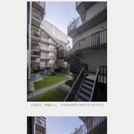
240611 W棟から ©️YASHIRO PHOTO OFFICE