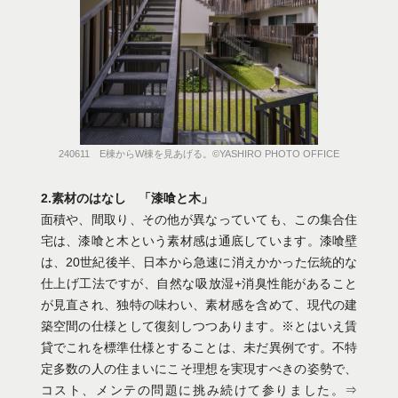
240611 E棟からW棟を見あげる。©️YASHIRO PHOTO OFFICE
2.素材のはなし 「漆喰と木」
面積や、間取り、その他が異なっていても、この集合住
宅は、漆喰と木という素材感は通底しています。漆喰壁
は、20世紀後半、日本から急速に消えかかった伝統的な
仕上げ工法ですが、自然な吸放湿+消臭性能があること
が見直され、独特の味わい、素材感を含めて、現代の建
築空間の仕様として復刻しつつあります。※とはいえ賃
貸でこれを標準仕様とすることは、未だ異例です。不特
定多数の人の住まいにこそ理想を実現すべきの姿勢で、
コスト、メンテの問題に挑み続けて参りました。⇒