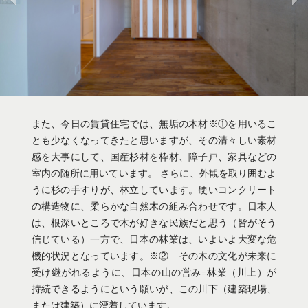
W505-2020-12-29＠1800
また、今日の賃貸住宅では、無垢の木材※①を用いるこ
とも少なくなってきたと思いますが、その清々しい素材
感を大事にして、国産杉材を枠材、障子戸、家具などの
室内の随所に用いています。 さらに、外観を取り囲むよ
うに杉の手すりが、林立しています。硬いコンクリート
の構造物に、柔らかな自然木の組み合わせです。日本人
は、根深いところで木が好きな民族だと思う（皆がそう
信じている）一方で、日本の林業は、いよいよ大変な危
機的状況となっています。※② その木の文化が未来に
受け継がれるように、日本の山の営み=林業（川上）が
持続できるようにという願いが、この川下（建築現場、
または建築）に漂着しています。