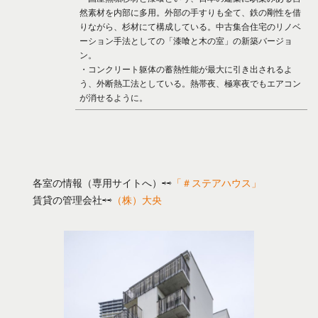
然素材を内部に多用。外部の手すりも全て、鉄の剛性を借
りながら、杉材にて構成している。中古集合住宅のリノベ
ーション手法としての「漆喰と木の室」の新築バージョ
ン。
・コンクリート躯体の蓄熱性能が最大に引き出されるよ
う、外断熱工法としている。熱帯夜、極寒夜でもエアコン
が消せるように。
各室の情報（専用サイトへ）⇨⇨
「＃ステアハウス」
賃貸の管理会社⇨⇨
（株）大央