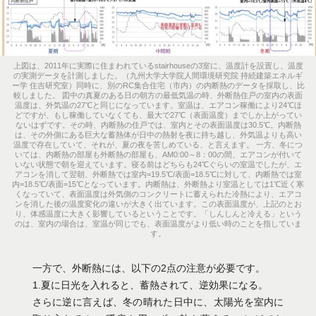
上図は、2011年に実際に住まわれているstairhouseの3室に、温度計を設置し、温度
の実測データを計測しました。（九州大学大学院人間環境研究院 持続建築エネルギ
ー学 住吉研究室）同時に、別のRC集合住宅（市内）の内断熱のデータを採取し、比
較しました。 図中の真夏のある日の朝方の最低気温の時、外断熱住戸の室内の表面
温度は、外気温の27℃と同じになっています。室温は、エアコン稼働により24℃ほ
どですが、もし稼働していなくても、最大で27℃（表面温度）までしか上がってい
ないはずです。その時、内断熱の住戸では、室内とその表面温度は30.5℃。内断熱
は、その外側にある巨大な蓄熱体が日中の熱射を夜に持ち越し、外気温よりも高い
温度で存在していて、それが、夏の夜を苦しめている、と言えます。 一方、冬につ
いては、内断熱の部屋も外断熱の部屋も、AM0:00～8：00の間、エアコンが付いて
いない状態で朝を迎えています。寝る前はどちらも24℃ぐらいの室温でしたが、エ
アコンを消して翌朝、外断熱では室内=19.5℃/表面=18.5℃に対して、内断熱では室
内=18.5℃/表面=15℃となっています。内断熱は、外断熱より室温としては1℃近く寒
くなっていて、表面温度は外気側のコンクリートに蓄えられた冷熱により、エアコ
ンを消した後の温度変化の違いが大きく出ています。この表面温度が、上記のとお
り、体感温度に大きく影響しているということです。「しんしんと冷える」という
のは、室内の場合は、室温が同じでも、表面温度がより低い時のことを指していま
す。
一方で、外断熱には、以下の2点の注意が必要です。
1.夏に日光を入れると、蓄熱されて、逆効果になる。
さらに逆に言えば、冬の晴れた日中に、太陽光を室内に