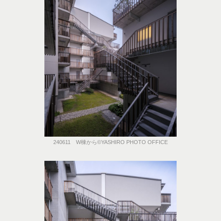
240611 W棟から©️YASHIRO PHOTO OFFICE