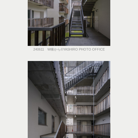
240611 W棟から©️YASHIRO PHOTO OFFICE