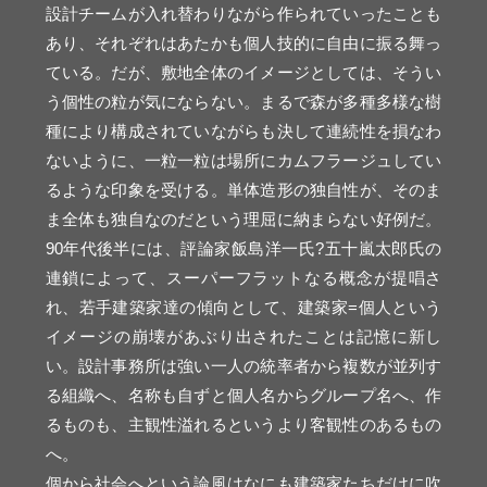
設計チームが入れ替わりながら作られていったことも
あり、それぞれはあたかも個人技的に自由に振る舞っ
ている。だが、敷地全体のイメージとしては、そうい
う個性の粒が気にならない。まるで森が多種多様な樹
種により構成されていながらも決して連続性を損なわ
ないように、一粒一粒は場所にカムフラージュしてい
るような印象を受ける。単体造形の独自性が、そのま
ま全体も独自なのだという理屈に納まらない好例だ。
90年代後半には、評論家飯島洋一氏?五十嵐太郎氏の
連鎖によって、スーパーフラットなる概念が提唱さ
れ、若手建築家達の傾向として、建築家=個人という
イメージの崩壊があぶり出されたことは記憶に新し
い。設計事務所は強い一人の統率者から複数が並列す
る組織へ、名称も自ずと個人名からグループ名へ、作
るものも、主観性溢れるというより客観性のあるもの
へ。
個から社会へという論風はなにも建築家たちだけに吹