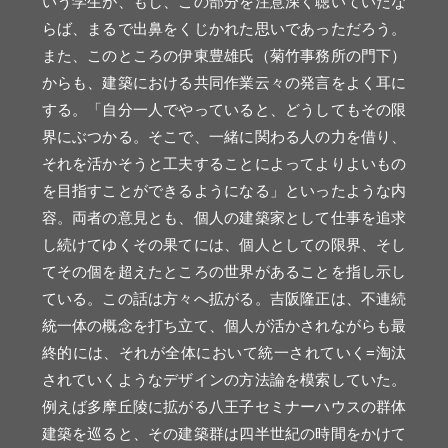
いう学生が、もし、この部分を注意深く聴いていたな
らば、まるで出鼻をくじかれた思いであっただろう。
また、このところの伊東豊雄氏（菊竹事務所の門下）
からも、建築における共同作業云々の発言をよく耳に
する。「自分一人でやっていると、どうしてもその限
界にぶつかる。そこで、一緒に関わる人の力を借り、
それを活かそうと工夫することによってよりよいもの
を目指すことができるようになる」といったような内
容。両者の意見とも、個人の建築家として仕事を追求
し続けてゆくその果てには、個人としての限界、そし
てその個を超えたところの世界があることを指し示し
ている。この話は方々へ拡がる。吉阪隆正は、不連続
統一体の概念を打ち立て、個人が活かされながらも最
終的には、それが全体において統一されていく=淘汰
されていくようなデザインの方法論を模索していた。
例えば多摩丘陵に拡がる八王子セミナーハウスの群体
建築を巡ると、その建築群は四半世紀の時間をかけて