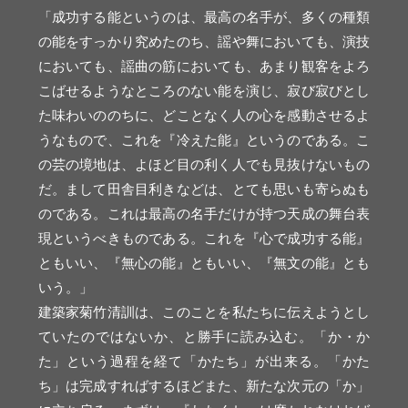
「成功する能というのは、最高の名手が、多くの種類
の能をすっかり究めたのち、謡や舞においても、演技
においても、謡曲の筋においても、あまり観客をよろ
こばせるようなところのない能を演じ、寂び寂びとし
た味わいののちに、どことなく人の心を感動させるよ
うなもので、これを『冷えた能』というのである。こ
の芸の境地は、よほど目の利く人でも見抜けないもの
だ。まして田舎目利きなどは、とても思いも寄らぬも
のである。これは最高の名手だけが持つ天成の舞台表
現というべきものである。これを『心で成功する能』
ともいい、『無心の能』ともいい、『無文の能』とも
いう。」
建築家菊竹清訓は、このことを私たちに伝えようとし
ていたのではないか、と勝手に読み込む。「か・か
た」という過程を経て「かたち」が出来る。「かた
ち」は完成すればするほどまた、新たな次元の「か」