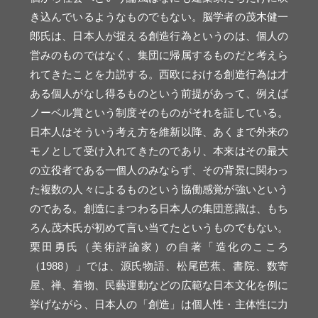
き込んでいるようなものでもない。脳学者の茂木健一
郎氏は、日本人が捉える創造行為というのは、個人の
営みのものではなく、集団に帰属するものだと考えら
れてきたことを力説する。西欧における創造行為は才
ある個人がなし得るものという前提があって、例えば
ノーベル賞という制度そのものがそれを証している。
日本人はそういう考え方を維新以降、あくまで外来の
モノとして受け入れてきたのであり、本来はその最大
の立役者である一個人のみならず、その背景に関わっ
た複数の人々によるものという協働感覚が強いという
のである。創造にまつわる日本人の集団意識は、もち
ろん茂木氏が初めて言い当てたというものでもない。
栗田勇氏（美術評論家）の自著「造化のこころ
（1988）」では、源氏物語、松尾芭蕉、書院、数寄
屋、禅、着物、民藝運動などの広範な日本文化を例に
挙げながら、日本人の「創造」は個人性・主体性に力