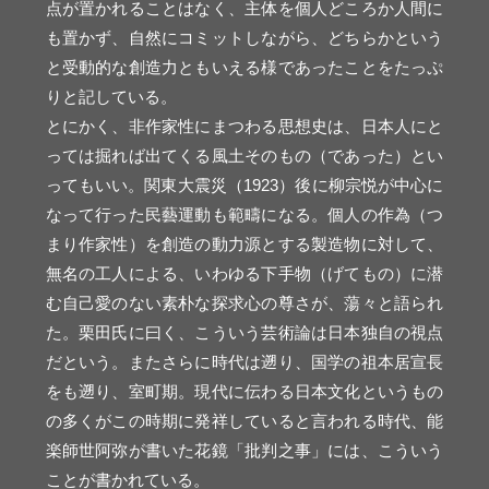
点が置かれることはなく、主体を個人どころか人間に
も置かず、自然にコミットしながら、どちらかという
と受動的な創造力ともいえる様であったことをたっぷ
りと記している。
とにかく、非作家性にまつわる思想史は、日本人にと
っては掘れば出てくる風土そのもの（であった）とい
ってもいい。関東大震災（1923）後に柳宗悦が中心に
なって行った民藝運動も範疇になる。個人の作為（つ
まり作家性）を創造の動力源とする製造物に対して、
無名の工人による、いわゆる下手物（げてもの）に潜
む自己愛のない素朴な探求心の尊さが、蕩々と語られ
た。栗田氏に曰く、こういう芸術論は日本独自の視点
だという。またさらに時代は遡り、国学の祖本居宣長
をも遡り、室町期。現代に伝わる日本文化というもの
の多くがこの時期に発祥していると言われる時代、能
楽師世阿弥が書いた花鏡「批判之事」には、こういう
ことが書かれている。