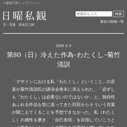
« 建築巧房トップページへ
日曜私観
検索
過去の投稿一覧
文・写真 髙木正三郎
2009. 8. 9
第80（日）冷えた作為-わたくし-菊竹
清訓
「デザインにおける私『わたくし』ということ」の言
葉が菊竹清訓氏の講演会巻末に添えられた。「必ずし
も『わたくし』は必要ないのではないか」と。独自性
あふれる作品を世に送ってきた巨匠からそういう言葉
が聞こえてくることを予想できなかった。私（わたく
し）の感性を磨き、「自己表現」を目指していこうと