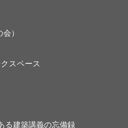
の会）
ークスペース
。
ある建築講義の忘備録