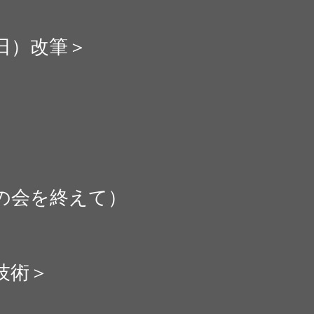
（日）改筆＞
の会を終えて）
技術＞