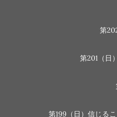
第2
第201（
第199（日）信じ