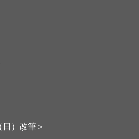
正
0（日）改筆＞