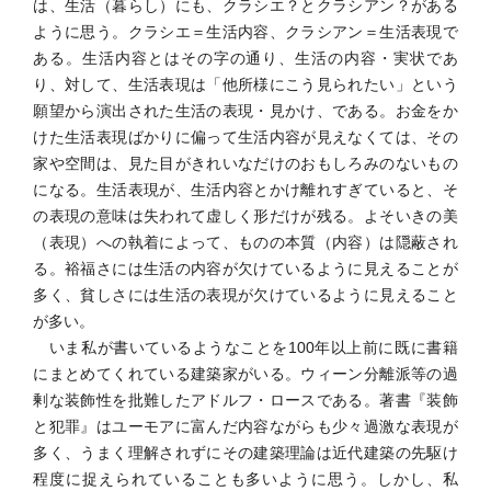
は、生活（暮らし）にも、クラシエ？とクラシアン？がある
ように思う。クラシエ＝生活内容、クラシアン＝生活表現で
ある。生活内容とはその字の通り、生活の内容・実状であ
り、対して、生活表現は「他所様にこう見られたい」という
願望から演出された生活の表現・見かけ、である。お金をか
けた生活表現ばかりに偏って生活内容が見えなくては、その
家や空間は、見た目がきれいなだけのおもしろみのないもの
になる。生活表現が、生活内容とかけ離れすぎていると、そ
の表現の意味は失われて虚しく形だけが残る。よそいきの美
（表現）への執着によって、ものの本質（内容）は隠蔽され
る。裕福さには生活の内容が欠けているように見えることが
多く、貧しさには生活の表現が欠けているように見えること
が多い。
いま私が書いているようなことを100年以上前に既に書籍
にまとめてくれている建築家がいる。ウィーン分離派等の過
剰な装飾性を批難したアドルフ・ロースである。著書『装飾
と犯罪』はユーモアに富んだ内容ながらも少々過激な表現が
多く、うまく理解されずにその建築理論は近代建築の先駆け
程度に捉えられていることも多いように思う。しかし、私