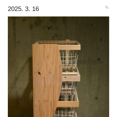
2025. 3. 16
230510天板捨てられていた＠900
2023-05-31 ＠900
005-20230305-
006-20230305
007-230401
010-230505
011-230521-2＠900
009-20230502
003-230211
2023-05-12
一つ本箱を作ると、大きめの廃材の山が、ちょっと減って、より
天板そのものを寄せ集めで幅継ぎしていたものが、誰かに捨てら
普通は、側板は縦に通そうとするが、廃材前提となれば、その条
普通は、側板は縦に通そうとするが、廃材前提であれば、そうで
中央の仕切りも、上下固定ではなく、上部天板から片持ちでぶら
打ち捨てられていた版画下地（子供の図工で用いた）を背面板と
017-2023-10-14 13.59.34＠900
018-2023-10-14 13.58.30＠900
019-2023-11-18 15.58.40＠900
020-2023-11-18 15.59.19＠900
016-2023-10-06 10.56.＠900
2023-09-18 13.12.25＠900
011-230521-1＠900
012-230716-1＠900
013-230814-1＠900
014-230825-3＠900
015-230906-2＠900
捨てられていた天板を、採取し、無事本箱として。
下がっている、など。構造的なトライアル。
001箱から010箱までを、積み上げた。
小さな廃材の山がちょっと増える。
タテ材、ヨコ材、自由。
件は死守できない。
なくてもよくなる。
組み込み途中
れていた！
して。