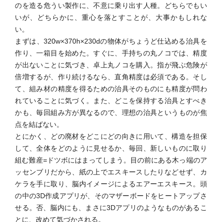
のを造る危うい製作に、不意に乗り出す人種。どちらでもい
いが、どちらかに、重心を落とすことが、大事かもしれな
い。
まずは、320w×370h×230dの物体がちょうど仕込める治具を
作り、一箱目を始めた。すぐに、手持ちの丸ノコでは、精度
が出ないことに気づき、卓上丸ノコを購入。指が飛ぶ危険が
倍増するが、作り続けるなら、直角精度は必須である。そし
て、組み材の精度を得るための治具そのものにも精度が問わ
れていることに気づく。また、どこを保持する治具とすべき
かも、毎回組み方が異なるので、理想の治具というものが焦
点を結ばない。
とにかく、どの廃材をどこにどの向きに用いて、構造を担保
して、全体をどのように見せるか、毎回、新しいものに取り
組む難産=ドツボにはまってしまう。目の前にある木っ端のア
ッセンブリだから、紙の上でエスキースしたりなどせず、カ
ケラを手に取り、脳内イメージによるエアーエスキース。頭
の中の3D作成アプリが、そのマザーボードをヒートアップさ
せる。否、脳内にも、まさに3Dアプリのようなものがあるこ
とに、改めて気づかされる。