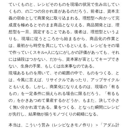
ていくものと、レシピそのものを現場の状況で生み出してい
くもの、の二つの分かれ道があるのだろう。前者は、資本主
義の宿命として商業化に取り込まれる。理想型へ向かって完
成度を極めるとそのまま商品となりえる。商品開発とは、理
想型を一旦、固定することである。後者は、理想型というよ
りも、現場に従うところから始まるから、商品化の作業と
は、最初から時空を異にしているといえる。レシピをその場
で作っていくスキル=人になにがしかの評価があっても、それ
には値段はつかない。だから、資本家が富としてキープでき
ない、生身の手業、もしくは出来事なのである。
現場あるものを用いて、その範囲の中で、ものをつくる、と
は、今風に言えば、リサイクルであったり、アップサイクル
ともいえる。しかし、商業化になりえるのは、現場の「有る
もの」を一定条件に揃えられる場合に限るだろう。「有るも
の」をかきあつめて量産するかどうか、もまた、決して小さ
く無い分かれ道である。量をつくる、となった瞬間にレシピ
が先行し、結果物が揃うモノづくりの範疇になる。
本当は、こういう営み（レシピなきモノ作り）＞「アダム計