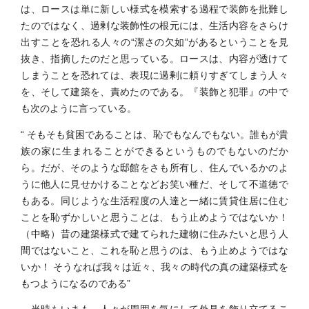
は、ロースは単に新しい様式を模索する過程で装飾を批難し
たのではなく、過剰な装飾性の根元には、生活内容をさらけ
出すことを恐れる人々の“潔さの欠如”があるということを見
抜き、指摘したのだと思っている。ロースは、内容が透けて
しまうことを恐れては、表現に過剰に頼りすぎてしまう人々
を、そして建築を、責めたのである。『装飾と犯罪』の中で
も次のように言っている。
“ そもそも貧困であることは、恥でもなんでもない。誰もが貴
族の家に生まれることができるというものでもないのだか
ら。だが、そのような邸館をさも所有し、住んでいるかのよ
うに他人に見せかけることなどお笑い種だ、そして不道徳で
もある。同じような生活程度の人達と一緒に賃貸住居に住む
ことを恥ずかしいと思うことは、もう止めようではないか！
（中略）昔の建築様式で建てられた建物に住みたいと思う人
間ではないこと、これを恥と思うのは、もう止めようではな
いか！ そうなれば我々は近々、我々の時代の真の建築様式を
もつようになるのである”