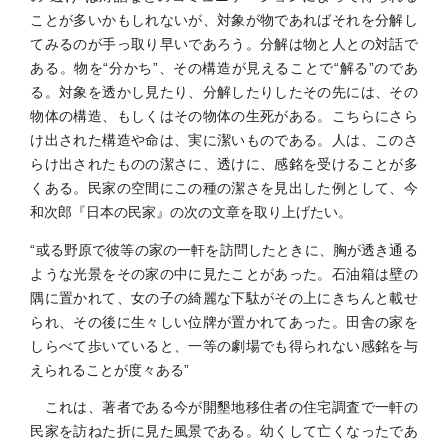
ことが多いかもしれないが、対象が物であればそれを分解し
てみるのが手っ取り早いであろう。分解は物と人との対話で
ある。物を“分かち”、その構造が見えることで“解る”のであ
る。対象を透かし見たり、分解したりしたその先には、その
物体の構造、もしくはその物体の生死がある。こちらにさら
け出された構造や命は、実に潔いものである。人は、このさ
らけ出されたものの潔さに、透けに、感銘を受けることが多
くある。民家の空間にこの種の潔さを見出した例として、今
和次郎『日本の民家』の次の文章を取り上げたい。
“或る野原で彼等の家の一軒を訪問したときに、胸が透き通る
ような光景をその家の中に見たことがあった。石油箱は壁の
隅に置かれて、女の子の綺麗な下駄がその上にきちんと載せ
られ、その後に生々しい位牌が置かれてあった。田舎の家を
しらべて歩いていると、一等の劇場でも得られない感銘を与
えられることが度々ある”
これは、著者である今が開墾地移住者の住宅調査で一軒の
民家を訪ねた折に見た風景である。幼くして亡くなったであ