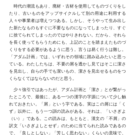
時代の潮流もあり、廃材・古材を使用してものづくりをし
たり、古いものをアップサイクルして別の用途に利用する
人々や事業者は増えつつある。しかし、そうやって生み出し
た新たなものもすぐに不要なものになってしまったり、すぐ
に捨てられてしまったのではやりきれない。だから、それら
を長く使ってもらうためにも、上記のことを踏まえたものづ
くりをする必要があるように思う。言うは易く行うは難し。
「アダム計画」では、いずれその領域に踏み込みたいと思っ
ている。わたしたちは、不要の屑を透かし見てはそこに潔さ
を見出し、自らの手でも潔いもの、潔さを見出せるものをつ
くらなくてはならないのだと思う。
少々強引ではあったが、アダム計画と「潔さ」とが繋がっ
たところで、最後に、ある一つの漢字の字源について少し触
れておきたい。「屑」という字である。実はこの屑には「く
ず」以外に、もう一つ訓の読みがある。それは、「いさぎよ
（い）」である。この読みは、もともと、漢文の「不屑」の
訳文「いさぎよしとせず」のために当てられた読みであるの
で、「良しとしない」「芳しく思わない」くらいの意味で、