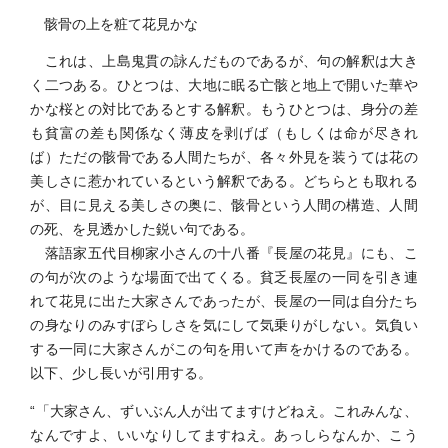
骸骨の上を粧て花見かな
これは、上島鬼貫の詠んだものであるが、句の解釈は大き
く二つある。ひとつは、大地に眠る亡骸と地上で開いた華や
かな桜との対比であるとする解釈。もうひとつは、身分の差
も貧富の差も関係なく薄皮を剥げば（もしくは命が尽きれ
ば）ただの骸骨である人間たちが、各々外見を装うては花の
美しさに惹かれているという解釈である。どちらとも取れる
が、目に見える美しさの奥に、骸骨という人間の構造、人間
の死、を見透かした鋭い句である。
落語家五代目柳家小さんの十八番『長屋の花見』にも、こ
の句が次のような場面で出てくる。貧乏長屋の一同を引き連
れて花見に出た大家さんであったが、長屋の一同は自分たち
の身なりのみすぼらしさを気にして気乗りがしない。気負い
する一同に大家さんがこの句を用いて声をかけるのである。
以下、少し長いが引用する。
“「大家さん、ずいぶん人が出てますけどねえ。これみんな、
なんですよ、いいなりしてますねえ。あっしらなんか、こう