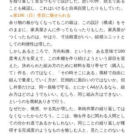
を繰り返して造るつもりで設計した。思いの外、頑丈である
ことも確認し、これはいけると自画自賛したりもしていた。
→
第186（日）杢目に魅せられる
余り物の板がなくなってもこの箱は、この設計（構成）をそ
のままに、家具屋さんに作ってもらったりもした。家具屋が
つくったものは、やはり、寸法精度がいい。組積ユニットと
しての利便性は増した。
しかしあるところで、方向転換、というか、ある意味で180
度考え方を変えて、この本棚を作り続けようという節目を迎
えた。決められた組み方のために材料を取り寄せて（購入し
て）作る、のではなく、「その時そこにある」廃材で自由に
組んで量産していく方が、圧倒的に面白いのではないか。但
し外形だけは、同一規格で守る。とにかくA4が入るなら、組
み方はどのようでもいい。むしろ、同じ組み方はできない、
というのを廃材ありきで行う。
なぜだか、俄然、やる気が増した。単純作業の繰り返しでは
なくなったからだろう。ここは、物を作るに関わる人間とし
ての分かれ道であるかもしれない。同じことの繰り返しが獲
得する完成度のようなものを愉しむ人と、見たことのないも