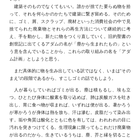
建築そのものでなくてもいい。誰かが捨てた要らぬ物を拾
って、それを何らかのかたちで建築に繋ぎ留める。そのため
に、ゴミ、屑、スクラップ、廃材といった消費社会の中で見
捨てられた廃棄物とそれらの再生方法について継続的に考
え、手を動かし、新たに物をつくり直していく。旧約聖書の
創世記に出てくるアダムの名が「塵から生まれたもの」とい
う意を含んでいることから、これらの取り組みの名を「アダ
ム計画」としようと思う。
まだ具体的に物を生み出している訳ではなく、いまは“その
まえ”の段階であるから、すこしゴミの話でもしよう。
人が暮らしていればゴミが出る。塵は積もるし、埃も立
つ。ひとたび身体に酸素を取り込めば、肺は炭酸ガスを吐き
出し、胃に食べ物が収まれば、いずれは便が出る。暑かろう
が寒かろうが身体は熱を放ち、汗は滲む。皮脂だって染み出
す。垢や角質は酸化とともに色を有しては、われわれの目に
汚れを突きつけてくる。生理現象に限ってもこれだけ廃棄物
が出るのだから、生きているうちは、塵、芥と縁を切ること