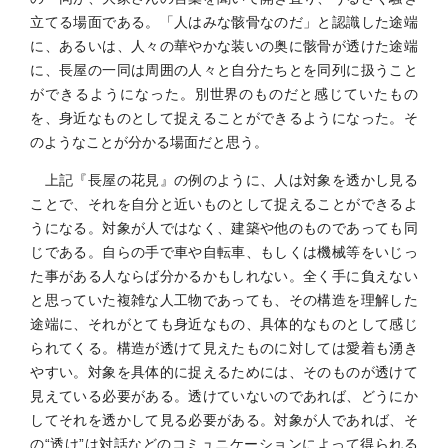
立てる場面である。「人はみな骸骨なのだ」と認識した途端
に、あるいは、人々の華やかな装いの奥に骸骨が透けた途端
に、長屋の一同は周囲の人々と自分たちとを同列に扱うこと
ができるようになった。別世界のものだと感じていたもの
を、身近なものとして捉えることができるようになった。そ
のようなことが分かる場面だと思う。
上記『長屋の花見』の例のように、人は対象を透かし見る
ことで、それを自分と近いものとして捉えることができるよ
うになる。対象が人ではなく、建築や他のものであっても同
じである。自らの手で車や自転車、もしくは機械等をいじっ
た事がある人ならば分かるかもしれない。全く手に負えない
と思っていた複雑な人工物であっても、その構造を理解した
途端に、それがとても身近なもの、具体的なものとして感じ
られてくる。構造が透けて見えたものに対しては愛着も湧き
やすい。対象を具体的に捉えるためには、そのものが透けて
見えている必要がある。透けていないのであれば、どうにか
してそれを透かして見る必要がある。対象が人であれば、そ
の“透け”は対話などのコミュニケーションによって得られる