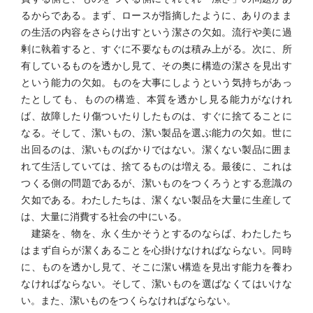
るからである。まず、ロースが指摘したように、ありのまま
の生活の内容をさらけ出すという潔さの欠如。流行や美に過
剰に執着すると、すぐに不要なものは積み上がる。次に、所
有しているものを透かし見て、その奥に構造の潔さを見出す
という能力の欠如。ものを大事にしようという気持ちがあっ
たとしても、ものの構造、本質を透かし見る能力がなけれ
ば、故障したり傷ついたりしたものは、すぐに捨てることに
なる。そして、潔いもの、潔い製品を選ぶ能力の欠如。世に
出回るのは、潔いものばかりではない。潔くない製品に囲ま
れて生活していては、捨てるものは増える。最後に、これは
つくる側の問題であるが、潔いものをつくろうとする意識の
欠如である。わたしたちは、潔くない製品を大量に生産して
は、大量に消費する社会の中にいる。
建築を、物を、永く生かそうとするのならば、わたしたち
はまず自らが潔くあることを心掛けなければならない。同時
に、ものを透かし見て、そこに潔い構造を見出す能力を養わ
なければならない。そして、潔いものを選ばなくてはいけな
い。また、潔いものをつくらなければならない。