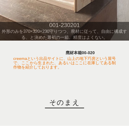
001-230201
外形のみを370×320×230守りつつ、廃材に従って、自由に構成す
る、と決めた最初の一箱。精度はよくない。
廃材本箱00-020
creemaという出品サイトに、山上の地下巧房という屋号
で、ここから生まれた、あるいはここに在庫してある制
作物を紹介しております。
そのまえ