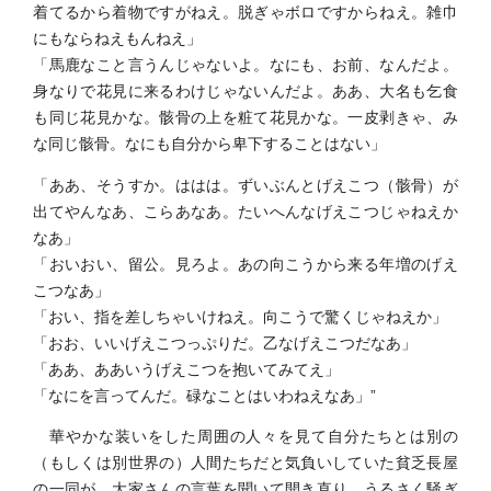
着てるから着物ですがねえ。脱ぎゃボロですからねえ。雑巾
にもならねえもんねえ」
「馬鹿なこと言うんじゃないよ。なにも、お前、なんだよ。
身なりで花見に来るわけじゃないんだよ。ああ、大名も乞食
も同じ花見かな。骸骨の上を粧て花見かな。一皮剥きゃ、み
な同じ骸骨。なにも自分から卑下することはない」
「ああ、そうすか。ははは。ずいぶんとげえこつ（骸骨）が
出てやんなあ、こらあなあ。たいへんなげえこつじゃねえか
なあ」
「おいおい、留公。見ろよ。あの向こうから来る年増のげえ
こつなあ」
「おい、指を差しちゃいけねえ。向こうで驚くじゃねえか」
「おお、いいげえこつっぷりだ。乙なげえこつだなあ」
「ああ、ああいうげえこつを抱いてみてえ」
「なにを言ってんだ。碌なことはいわねえなあ」”
華やかな装いをした周囲の人々を見て自分たちとは別の
（もしくは別世界の）人間たちだと気負いしていた貧乏長屋
の一同が、大家さんの言葉を聞いて開き直り、うるさく騒ぎ