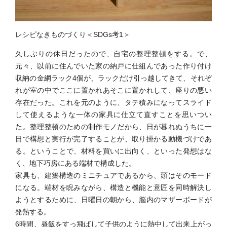
レシピなきものづくり＜SDGs考1＞
久しぶりの休日だったので、自宅の整理整頓をする。で、
元々、以前に住んでいた家の納戸に仕組んであった作り付け
収納の金網ラック4個が、ラックだけ引っ越してきて、それぞ
れが室の中でここに置かれあそこに置かれして、座りの悪い
存在だった。これを元のように、タテ積みになってスライド
して使えるような一体の家具に仕立て直すことを思いつい
た。整理整頓のための制作モノだから、日が暮れぬうちに一
日で構想と実行が完了することが、取り掛かる動機づけであ
る。ということで、材料を買いに出向く、といった発想はな
く、地下巧房にある端材で構成した。
家具も、建築構造のミニチュアであるから、頭はそのモード
になる。端材を睨みながら、構造と機能と意匠を同時解決し
ようとするために、日曜日の朝から、脳内のマザーボードが
発熱する。
6時間、昼飯をすっ飛ばして子供のように熱中して出来上がっ