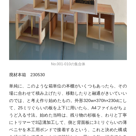
No.001-010の集合体
廃材本箱 230530
単純に、このような箱単位の本棚がいくつもあったら、その
場に合わせて積み上げたり、移動したりと融通がきいていい
のでは、と考え作り始めたもの。外形320w×370h×230dにし
て、25ミリぐらいの板を上下に用いたら、A4ファイルがちょ
うど入る寸法。始めた当時は、残り物の杉板を、わりと丁寧
にトリマーで3辺溝加工して、側と背面板に3ミリぐらいの薄
ベニヤを木工用ボンドで接着するという、これと決めた構成