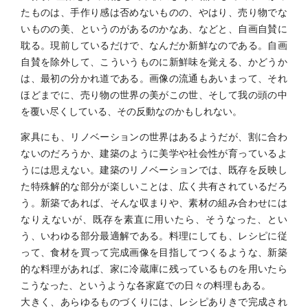
たものは、手作り感は否めないものの、やはり、売り物でな
いものの美、というのがあるのかなあ、などと、自画自賛に
耽る。現前しているだけで、なんだか新鮮なのである。自画
自賛を除外して、こういうものに新鮮味を覚える、かどうか
は、最初の分かれ道である。画像の流通もあいまって、それ
ほどまでに、売り物の世界の美がこの世、そして我の頭の中
を覆い尽くしている、その反動なのかもしれない。
家具にも、リノベーションの世界はあるようだが、割に合わ
ないのだろうか、建築のように美学や社会性が育っているよ
うには思えない。建築のリノベーションでは、既存を反映し
た特殊解的な部分が楽しいことは、広く共有されているだろ
う。新築であれば、そんな収まりや、素材の組み合わせには
なりえないが、既存を素直に用いたら、そうなった、とい
う、いわゆる部分最適解である。料理にしても、レシピに従
って、食材を買って完成画像を目指してつくるような、新築
的な料理があれば、家に冷蔵庫に残っているものを用いたら
こうなった、というような各家庭での日々の料理もある。
大きく、あらゆるものづくりには、レシピありきで完成され