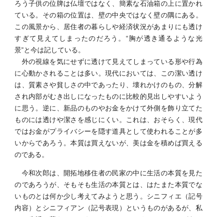
ろう子供の位牌は仏壇ではなく、簡素な石油箱の上に置かれ
ている。その箱の位置は、壁の中央ではなく壁の隅にある。
この風景から、居住者の暮らしや経済状況があまりにも透け
すぎて見えてしまったのだろう。“胸が透き通るような光
景”と今は記している。
外の視線を気にせずに透けて見えてしまっている形や行為
に心動かされることは多い。現代においては、この潔い透け
は、質素さや貧しさの中であったり、壊れかけのもの、分解
され内部がむき出しになったものに比較的見出しやすいよう
に思う。逆に、新品のものやお金をかけて外側を飾り立てた
ものには透けや潔さを感じにくい。これは、おそらく、現代
ではお金がプライバシーを隠す道具として使われることが多
いからであろう。本質は買えないが、美は金を積めば買える
のである。
今和次郎は、開拓地移住者の民家の中に生活の本質を見た
のであろうが、そもそも生活の本質とは、はたまた本質でな
いものとは何か少し考えてみようと思う。シニフィエ（記号
内容）とシニフィアン（記号表現）というものがあるが、私