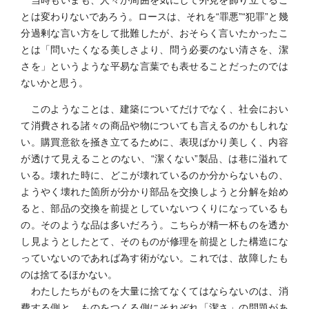
当時もいまも、人々が周囲を気にして外見を飾り立てるこ
とは変わりないであろう。ロースは、それを“罪悪”“犯罪”と幾
分過剰な言い方をして批難したが、おそらく言いたかったこ
とは「問いたくなる美しさより、問う必要のない清さを、潔
さを」というような平易な言葉でも表せることだったのでは
ないかと思う。
このようなことは、建築についてだけでなく、社会におい
て消費される諸々の商品や物についても言えるのかもしれな
い。購買意欲を掻き立てるために、表現ばかり美しく、内容
が透けて見えることのない、“潔くない”製品、は巷に溢れて
いる。壊れた時に、どこが壊れているのか分からないもの、
ようやく壊れた箇所が分かり部品を交換しようと分解を始め
ると、部品の交換を前提としていないつくりになっているも
の。そのような品は多いだろう。こちらが精一杯ものを透か
し見ようとしたとて、そのものが修理を前提とした構造にな
っていないのであれば為す術がない。これでは、故障したも
のは捨てるほかない。
わたしたちがものを大量に捨てなくてはならないのは、消
費する側と、ものをつくる側にそれぞれ「潔さ」の問題があ