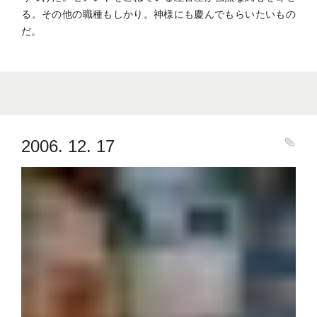
手本にできないだろうか。
2006. 7. 13