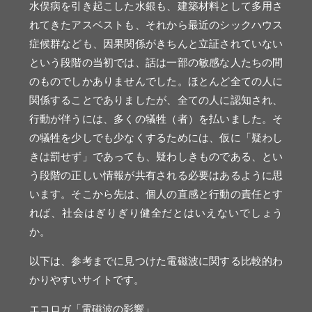
水俣病を引き起こした水銀も、建築材料として多用さ
れてきたアスベストも、それから最近のシックハウス
症候群なども、因果関係がきちんと立証されていない
という段階の当初では、話は一部の敏感な人たちの間
のものでしかありませんでした。ほとんど全ての人に
関係することでありましたが、全ての人に認知され、
行動が伴うには、多くの犠牲（者）を払いました。そ
の犠牲を少しでも少なくするためには、仮に「疑わし
きは罰せず」であっても、疑わしきものである、とい
う段階の正しい情報が共有される必要はあるように思
います。そこから先は、個人の直感と行動の責任とす
れば、社会はぎりぎり健全だとはいえないでしょう
か。
以下は、参考までに見つけた電磁波に関する比較的わ
かりやすいサイトです。
エコロガ「電磁波の影響」