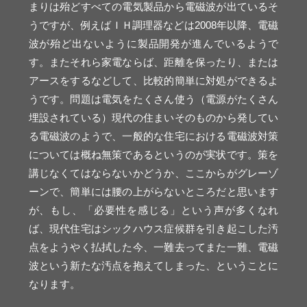
まりは殆どすべての電気製品から電磁波が出ているそ
うですが、例えばＩＨ調理器などは2008年以降、電磁
波が殆ど出ないように製品開発が進んでいるようで
す。またそれら家電ならば、距離を保ったり、または
アースをするなどして、比較的簡単に対処ができるよ
うです。問題は電気をたくさん使う（電源がたくさん
埋設されている）現代の住まいそのものから発してい
る電磁波のようで、一般的な住宅における電磁波対策
については概ね無策であるというのが実状です。策を
講じなくてはならないかどうか、ここからがグレーゾ
ーンで、簡単には腰の上がらないところだと思います
が、もし、「必要性を感じる」という声が多くなれ
ば、現代住宅はシックハウス症候群を引き起こした汚
点をようやく払拭した今、一難去ってまた一難、電磁
波という新たな汚点を抱えてしまった、ということに
なります。