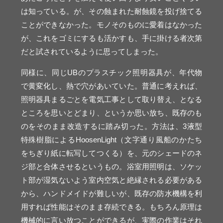
は知っている。が、その蝕まれた耐蝕鏡を投げ捨てる
ことができなかった。モノそのものに愛着はなかった
が、これをゴミにするも活かすも、手に掛ける者次第
だと試されているように思ってしまった。
同様に、同じUBのプラスチック照明器具が、年代物
で黄変化し、熱で穴があいていた。普通に考えれば、
照明器具まるごとを電気工事として取り替え、となる
ところを思いとどまり、というか思い放ち、既存のも
のをそのまま改造するに踏み切った。方法は、3液型
特殊樹脂によるHoosenLight（文字通り風船のかたち
をちぎり紙に転写してつくる）を、元のシェードのネ
ジ部と合体させるというもの。浴室用照明は、ソケッ
ト部が湿気ないよう室内空気と絶縁される必要がある
から、ハンドメイドが難しいが、既存の防水機構を利
用すれば性能はそのまま存続できる。もちろん原理は
機械的に言い放つことができるが、実際の作業はそれ