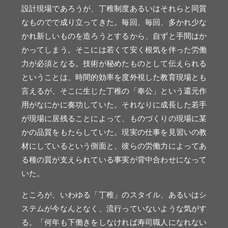
設計現場であろうが、丁稚制度あるいはそれらと同質
なものでで成り立ってきた。毎回、毎回、多かれ少な
かれ新しいものを造ろうとするから、自ずと手間はか
かってしまう。そこには若くて安く根気を伴った労働
力が必須となる。技術が秘めたものとして伝えられる
ということは、時間的効率を度外視した教育現場とも
言えるが、そこに生じた丁稚の「奉公」という還元作
用がなにかに奏功していた。それなりに成長した若手
が現場に居残ることによって、ものづくりの現場に某
かの品質をもたらしていた。現実の仕事を見習いの教
材にしているという側面と、彼らの労働力によってあ
る種の質が支えられている事実が背中合わせになって
いた。
ところが、いわゆる「丁稚」のスタイル、あるいはシ
ステムが今なんとなく、流行っていないような気がす
る。「何年も下働きをしなければ寿司職人になれない