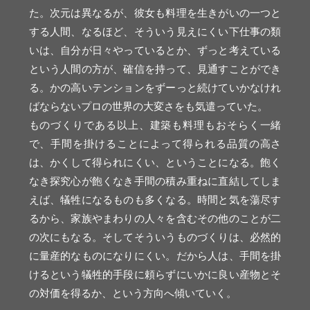
た。次元は異なるが、彼女も料理を生きがいの一つと
する人間、なるほど、そういう見えにくい下仕事の類
いは、自分が日々やっているとか、ずっと考えている
という人間の方が、確信を持って、見通すことができ
る。かの高いテンションをずーっと続けていかなけれ
ばならないプロの世界の大変さをも気遣っていた。
ものづくりである以上、建築も料理もおそらく一緒
で、手間を掛けることによって得られる品質の高さ
は、かくして得られにくい、ということになる。飽く
なき探究心が飽くなき手間の積み重ねに直結してしま
えば、犠牲になるものも多くなる。時間と気を蕩尽す
るから、家族やまわりの人々を含むその他のことが二
の次にもなる。そしてそういうものづくりは、必然的
に量産的なものになりにくい。だから人は、手間を掛
けるという犠牲的手段に頼らずにいかに良い産物とそ
の対価を得るか、という方向へ傾いていく。