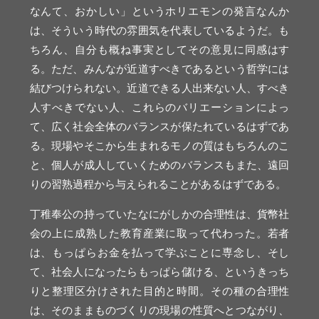
なんて、おかしい」というホリエモンの発言なんか
は、そういう時代の雰囲気を代表しているようだ。も
ちろん、自分も概ね事実としてその意見に同感はす
る。ただ、みんなが近道すべきであるという哲学には
結びつけられない。近道できる人出来ない人、すべき
人すべきでない人、これらのバリエーションによっ
て、広く社会全体のバランスが保たれているはずであ
る。現場やそこから生まれるモノの質はもちろんのこ
と、個人が成人していくためのバランスもまた、遠回
りの習熟過程から与えられることがあるはずである。
丁稚奉公の持っていたなにがしかの合理性は、貨幣社
会の上に成熟した教育産業に取って代わった。若者
は、もっぱらお金を払って学ぶことに専念し、そし
て、社会人になったらもっぱら儲ける、というきっち
りと整理区分けされた目的と時間。その種の合理性
は、そのままものづくりの現場の性質へとつながり、