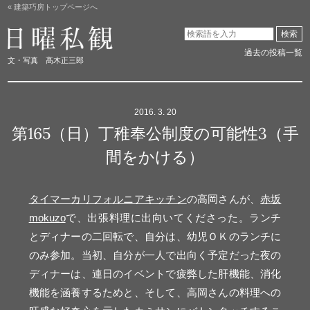
« 建築巧房トップページへ
日曜私観
検索
過去の投稿一覧
文・写真 髙木正三郎
2016. 3. 20
第165（日）丁稚奉公制度の可能性3（手
間をかける）
タイマーカリフォルニアキッチン
の高岡さんが、
赤坂
mokuzo
で、出張料理に出向いてくださった。ランチ
とディナーの二回転で、自分は、幼児ＯＫのランチに
のみ参加。当初、自分が一人で出向く予定だった夜の
ディナーは、連日のイベントで疲弊した肝機能、消化
機能を涵養するためと、そして、高岡さんの料理への