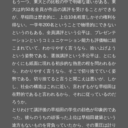
もう一つ、東大との比較の中で明確な違いがある。東
大は約50名全員が作品の講評を受けることができる
が、早稲田は歴史的に、上位10名程度しかその権利を
得ない。一学年200名ということで物理的にできない
というのもある。全員講評という公平は、プレゼンテ
ーションというコミュニケーション能力も評価軸に組
こまれていて、わかりやすく言うなら、拾い上げよう
という姿勢である。選抜講評という不公平は、とにも
かくにも紙面に現れる初歩的な熱意の程を問われるか
ら、わかりやすく言うなら、そこで切り捨てていく姿
勢である。切り捨てると言うと聞こえは悪いが、しか
し、社会の構造はこれに近い。言わずもがな早稲田は
在野的であると言われるから、それに従っているのだ
ろうか。
とりわけて講評後の早稲田の学生の顔色が印象的であ
った。彼らのうちの頑張った上位は早稲田建築という
途方もないものを背負っていたから、その重圧は計り