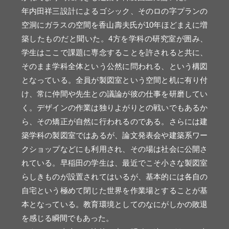
年内田祥三設計によるゴシック、そのロの字プランの
空洞にガラスの空間を香山壽夫氏が10年ほどまえに増
築したものだと聞いた。4方を学科の研究室が囲み、
学生はここで課題に専念することを許されると共に、
そのまま学科全体という公然に問われる、という構図
となっている。全員が製図室という空間と机に有り付
け、常に仲間や先生との議論が彼の仕事を研磨してい
く。デザインの作業は独りよがりとの戦いでもあるか
ら、その矯正が自然に行われるのである。さらには建
築学科の製図室ではあるが、論文発表会や建築系ワー
クショップなどにも利用され、その場は社会に公開さ
れている。早稲田の学生は、最近でこそ小さな製図室
らしきものが設置されてはいるが、基本的には各自の
自宅という極めて閉じた世界を作業場とすることが基
本となっている。教育環境としてのなにがしかの敗退
を感じる瞬間でもあった。