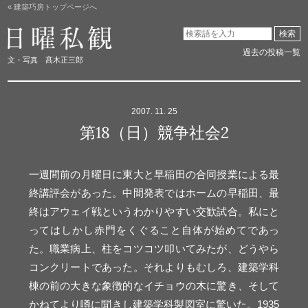
« 建築巧房トップページへ
日曜私観
検索
過去の投稿一覧
文・写真 髙木正三郎
2007. 11. 25
第18（日）競争社会2
一週間前の月曜日に東大と早稲田の合同授業による最
終講評会があった。中間発表ではホームの早稲田、最
終はアウェイ戦というわかりやすい交歓試合。私にと
ってはしかし赤門をくぐること自体が始めてであっ
た。職業病上、柱をコツコツ叩いてみたが、どうやら
コンクリートであった。それよりもむしろ、建築学科
棟の前の大きな象徴的なイチョウの木に驚き、そして
かねてより噂に聞きし建築学科製図室に驚いた。1935