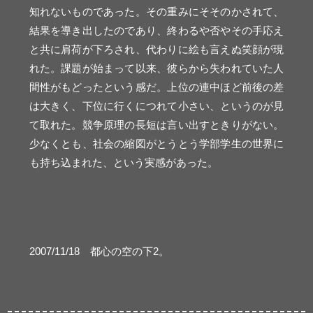
知れないものであった。その重みにそそのかされて、
結果を導き出したのであり、終わるや否やその手応え
と共に肩荷が下ろされ、代わりに絵も言えぬ笑顔が現
れた。課題が始まって以来、彼らから失われていた人
間性がもどったという感だ。上位の連中ほど前後の差
は大きく、下位に行くにつれて小さい、というのが見
て取れた。競争原理の長短は言い出すときりがない。
少なくとも、社会の縮図がとうとう学部学生の世界に
も持ち込まれた、という実感があった。
2007/11/18 都心の空の下2。