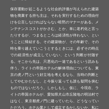
保存運動が起こるような社会的評価が与えられた建築
物を廃棄する持ち主は、それを実行するための理由付
けを公言しなければならない暗黙のマナーがある。メ
ンテナンスコストがかさむ、とか、単に老朽化と言っ
たりするが、つまるところは経済性が伴わない、とい
うことに帰結する。その建築物が、その年齢で、その
時を乗り越えていこうとするときには、必ずその時点
での経済性が成立していない、という判断が付随す
る。そこから先は、只悪化の一途であるという読みも
伴う。ライトの帝国ホテルの解体理由についても、東
京の虎ノ門という好立地を考えるなら、当時の判断と
してやむかたなし、と今振り返っても誰も疑問を挟む
ものではないだろう。しかしもし、仮に、今現在、ラ
イトの帝国ホテルが、愛知県犬山市丘陵地の明治村で
はなく、東京都虎ノ門に建っていたら、どうなってい
ただろう。ホテル業として成立するかしないか、私に