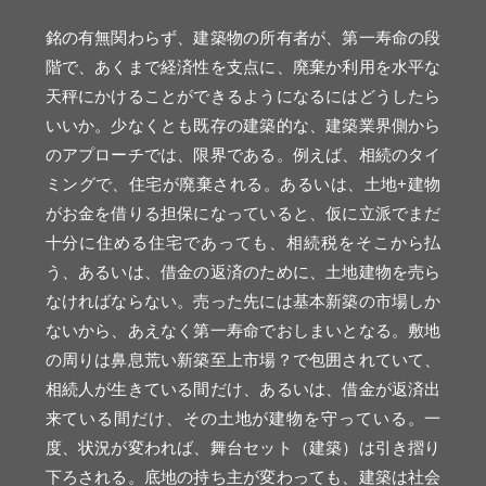
銘の有無関わらず、建築物の所有者が、第一寿命の段
階で、あくまで経済性を支点に、廃棄か利用を水平な
天秤にかけることができるようになるにはどうしたら
いいか。少なくとも既存の建築的な、建築業界側から
のアプローチでは、限界である。例えば、相続のタイ
ミングで、住宅が廃棄される。あるいは、土地+建物
がお金を借りる担保になっていると、仮に立派でまだ
十分に住める住宅であっても、相続税をそこから払
う、あるいは、借金の返済のために、土地建物を売ら
なければならない。売った先には基本新築の市場しか
ないから、あえなく第一寿命でおしまいとなる。敷地
の周りは鼻息荒い新築至上市場？で包囲されていて、
相続人が生きている間だけ、あるいは、借金が返済出
来ている間だけ、その土地が建物を守っている。一
度、状況が変われば、舞台セット（建築）は引き摺り
下ろされる。底地の持ち主が変わっても、建築は社会