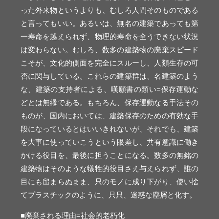
った外来物というよりも、むしろ人間そのものである
と言ってもいい。あるいは、無名の建築であっても第
一寿命を越えられず、物理的寿命を全うできない状況
は変わらない。むしろ、数多の建築物の廃棄スピード
こそが、文化的側面を完全にスルーし、人類生存の可
否に関与している。これらの建築群は、名建築のよう
な、建築の支持者による、嘆願書の類い=保存運動な
どとは無縁である。もちろん、保存運動なる手法その
ものが、国内においては、建築保存のための有効な手
段になっているとはいいきれないが、それでも、建築
を大事に使っていこうという眼差し、共有意識に働き
かける役目を、最後に担うことになる。数多の無銘の
建築物はそのような犠牲的役目さえ与えられず、誰の
目にも留まらぬまま、只のモノに成り下がり、使い捨
てプラスチックのように、只只、迷惑な塵屑と化す。
■廃棄される理由=社会的老朽化