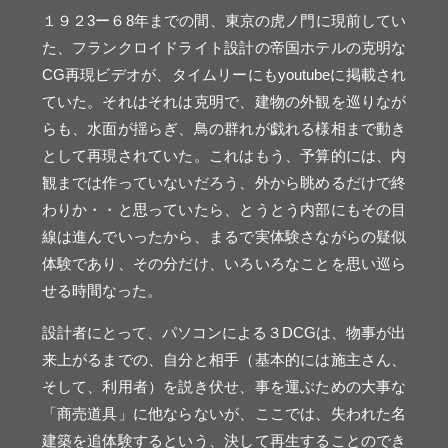
１９２3ー６8年までの間、東京の虎ノ門に現前してい
た、フランクロイドライト設計の帝国ホテルの克明な
CG再現ビデオが、タイムリーにもyoutubeに掲載され
ていた。それはそれは克明で、建物の外観を巡りなが
らも、水面が揺らぎ、鳥の群れが戯れる様相まで動き
として再現されていた。これはもう、予算的には、内
観までは作っていないだろう、外から眺めるだけで終
わりか・・と思っていたら、とうとう内部にもその目
線は進んでいったから、まるで実体験さながらの疑似
体験であり、その分だけ、いろいろなことを思い巡ら
せる時間なった。
設計者にとって、パソコンによる３DCGは、物事が出
来上がるまでの、自分と相手（基本的には施主さん、
そして、利用者）を説き伏せ、事を運ぶための大事な
「商売道具」に他ならないが、ここでは、失われた名
建築を追体験するという、決して再生することのでき