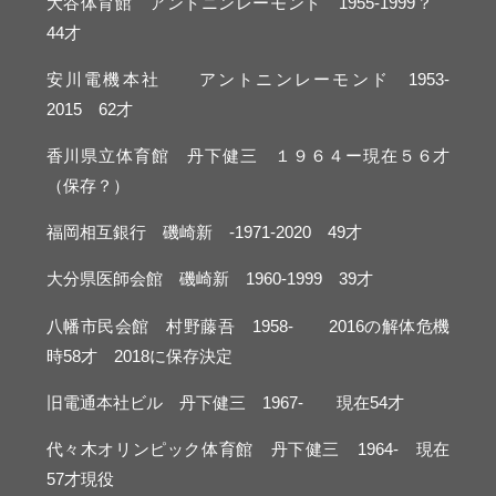
大谷体育館 アントニンレーモンド 1955-1999？
44才
安川電機本社 アントニンレーモンド 1953-
2015 62才
香川県立体育館 丹下健三 １９６４ー現在５６才
（保存？）
福岡相互銀行 磯崎新 -1971-2020 49才
大分県医師会館 磯崎新 1960-1999 39才
八幡市民会館 村野藤吾 1958- 2016の解体危機
時58才 2018に保存決定
旧電通本社ビル 丹下健三 1967- 現在54才
代々木オリンピック体育館 丹下健三 1964- 現在
57才現役