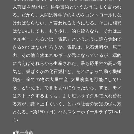
大前提を除けば）科学技術というふうによく言われ
る。だから、人間は科学そのものをコントロールしな
ければならない、と言われるようになる。そこに相異
はないにしても、もう少し、的を絞るなら、それはエ
ネルギー、あるいは「電気」というふうに話を集約で
きるのではないだろうか。電気は、化石燃料や、原子
力、その他自然エネルギーが元になっているが、端的
に言えばそれらから生産された、最も応用性の高い電
気と、幾ばくかの化石燃料と、それによって動く機械
類が、全ての物の大量生産=大量廃棄を可能にしてい
る、といえる。できるようになったから、する。モノ
はストックするよりも、より短いサイクルで入れ替わ
る方が、諸々上手くいく、という社会の安定の保ち方
となる。⇨
第150（日）ハムスターホイールライフhｗl-
１/
■第一寿命