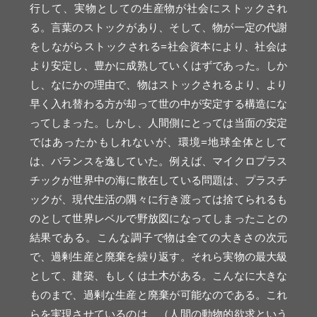
行して、実物としての生産物が社会にストックされ
る。言葉のストックがあり、そして、物が一定の代謝
をしながらストックされる=社会資本により、社会は
より安定し、豊かに成熟していくはずであった。しか
し、なにかの理由で、物はストックされるより、より
早く入れ替わる方が却って世の中が安定する構造にな
ってしまった。しかし、人間側にとっては当面の安定
ではあったかもしれないが、環境=地球全体として
は、バランスを逸していた。例えば、マイクロプラス
チックが世界中の海に散在している問題は、プラスチ
ックが、現代生活の隅々に行き渡っては捨てられるも
のとして世界レベルで野放図になってしまったことの
結果である。こんな調子で物は全ての大きさの次元
で、過剰生産と廃棄を繰り返す。それら実物の最大級
として、建築、もしくは土木がある。こんなに大きな
ものまで、過剰な生産と廃棄が可能なのである。これ
らを実現させているのは、（人間の動物的欲求という