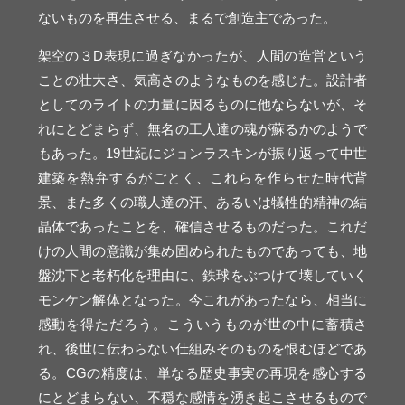
ないものを再生させる、まるで創造主であった。
架空の３D表現に過ぎなかったが、人間の造営という
ことの壮大さ、気高さのようなものを感じた。設計者
としてのライトの力量に因るものに他ならないが、そ
れにとどまらず、無名の工人達の魂が蘇るかのようで
もあった。19世紀にジョンラスキンが振り返って中世
建築を熱弁するがごとく、これらを作らせた時代背
景、また多くの職人達の汗、あるいは犠牲的精神の結
晶体であったことを、確信させるものだった。これだ
けの人間の意識が集め固められたものであっても、地
盤沈下と老朽化を理由に、鉄球をぶつけて壊していく
モンケン解体となった。今これがあったなら、相当に
感動を得ただろう。こういうものが世の中に蓄積さ
れ、後世に伝わらない仕組みそのものを恨むほどであ
る。CGの精度は、単なる歴史事実の再現を感心する
にとどまらない、不穏な感情を湧き起こさせるもので