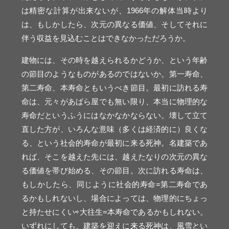
は精密な計算が出来ないが、1966年の解体当時より
は、もしかしたら、次元の異なる価値、そしてそれに
伴う収益を見込むことはできなかっただろうか。
建物には、その時を越えられるかどうか、という年齢
の節目のようなものがあるのではないか。第一寿命、
第二寿命、本寿命ともいうべき節目。最初に訪れる寿
命は、元々があばら屋でも無い限り、本当に物理的な
寿命だというふうにはなかなかならない。壊して立て
直した方が、いろんな意味（多くは経済的に）良くな
る、という社会的寿命が最初に来る死神。名建築であ
れば、そこを越えた先には、越えたなりの次元の異な
る価値を帯び始める、その節目。次に訪れる寿命は、
もしかしたら、同じように社会的寿命=第二寿命であ
るかもしれないし、場合によっては、物理的にちょっ
と持たせにくい⇨大往生=本寿命であるかもしれない。
いずれにしても、建築を迎えに来る死神は、風雪とい